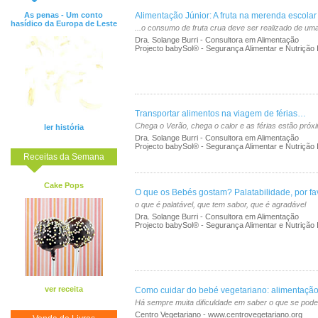
As penas - Um conto
Alimentação Júnior: A fruta na merenda escolar
hasídico da Europa de Leste
...o consumo de fruta crua deve ser realizado de um
Dra. Solange Burri - Consultora em Alimentação
Projecto babySol® - Segurança Alimentar e Nutrição In
Transportar alimentos na viagem de férias…
Chega o Verão, chega o calor e as férias estão próx
ler história
Dra. Solange Burri - Consultora em Alimentação
Projecto babySol® - Segurança Alimentar e Nutrição In
Receitas da Semana
Cake Pops
O que os Bebés gostam? Palatabilidade, por fa
o que é palatável, que tem sabor, que é agradável
Dra. Solange Burri - Consultora em Alimentação
Projecto babySol® - Segurança Alimentar e Nutrição In
ver receita
Como cuidar do bebé vegetariano: alimentação
Há sempre muita dificuldade em saber o que se pod
Centro Vegetariano - www.centrovegetariano.org