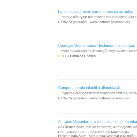
Lanches saborosos para o regresso às aulas
... porque não optar por colocar nas lancheiras das
Centro Vegetariano - www.centrovegetariano.org
Crianças Vegetarianas - testemunhos de duas
...mitos associados à alimentação vegetariana das c
CCEB
/ Portal da Criança
Comportamento infantil e alimentação
... algumas crianças podem reagir aos aditivos, co
Centro Vegetariano - www.centrovegetariano.org
Alergias Alimentares: a medicina complementar
Nos últimos anos, tem-se verificado, a emergente in
Dra. Solange Burri - Consultora em Alimentação
Projecto babySol® - Segurança Alimentar e Nutrição In