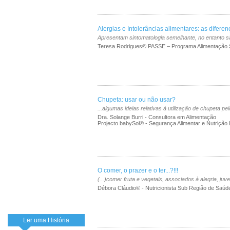
Alergias e Intolerâncias alimentares: as diferen
Apresentam sintomatologia semelhante, no entanto são
Teresa Rodrigues© PASSE – Programa Alimentação 
Chupeta: usar ou não usar?
...algumas ideias relativas à utilização de chupeta pe
Dra. Solange Burri - Consultora em Alimentação
Projecto babySol® - Segurança Alimentar e Nutrição In
O comer, o prazer e o ter...?!!!
(...)comer fruta e vegetais, associados à alegria, juv
Débora Cláudio© - Nutricionista Sub Região de Saúd
Ler uma História