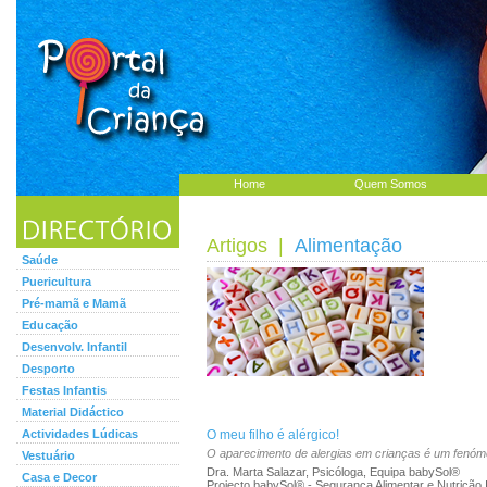
Home
Quem Somos
Artigos
|
Alimentação
Saúde
Puericultura
Pré-mamã e Mamã
Educação
Desenvolv. Infantil
Desporto
Festas Infantis
Material Didáctico
Actividades Lúdicas
O meu filho é alérgico!
O aparecimento de alergias em crianças é um fenóm
Vestuário
Dra. Marta Salazar, Psicóloga, Equipa babySol®
Casa e Decor
Projecto babySol® - Segurança Alimentar e Nutrição In