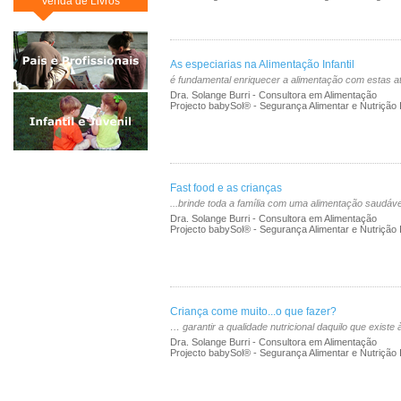
Venda de Livros
As especiarias na Alimentação Infantil
é fundamental enriquecer a alimentação com estas a
Dra. Solange Burri - Consultora em Alimentação
Projecto babySol® - Segurança Alimentar e Nutrição In
Fast food e as crianças
...brinde toda a família com uma alimentação saudáve
Dra. Solange Burri - Consultora em Alimentação
Projecto babySol® - Segurança Alimentar e Nutrição In
Criança come muito...o que fazer?
… garantir a qualidade nutricional daquilo que existe 
Dra. Solange Burri - Consultora em Alimentação
Projecto babySol® - Segurança Alimentar e Nutrição In