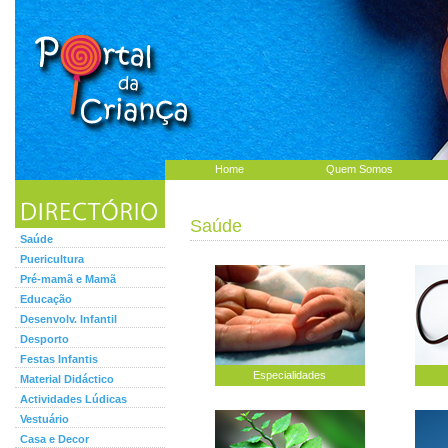
Home
Quem Somos
Saúde
Saúde
Puericultura
Pré-mamã e Mamã
Educação
Desenvolv. Infantil
Desporto
Festas Infantis
Especialidades
Material Didáctico
Actividades Lúdicas
Vestuário
Casa e Decor