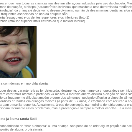
cer que nem todas as crianças manifestam alterações induzidas pelo uso da chupeta. Mai
empo de sucção, o biótipo (característica individual que manifesta uma determinada tendênci
niofacial) da criança é decisivo no desenvolvimento ou não de desarmonias dentárias e/ou 
s frequentes associadas ao uso da chupeta são:
ta (espaço entre os dentes superiores e os inferiores (foto 1)
ada (maxilar superior mais estreito do que maxilar inferior)
nça com dentes em mordida aberta.
er destas características for detectada, idealmente, o desmame da chupeta deve ser inici
vem estar mais atentos a partir dos 24 meses. A mordida aberta dificulta a dicção de sons si
ão da linguagem e dificulta também o corte dos alimentos, podendo dificultar a digestão alimen
ordidas cruzadas em crianças maiores (a partir de 6-7 anos) é efectuada com recurso a ap
largam o maxilar superior. Actualmente, áreas de correcção na medicina dentária como a ort
lucionam facilmente estes problemas, mas a prevenção é sempre a melhor escolha…e a mai
eta já é uma tarefa fácil!
nsabilidade de "tirar a chupeta" a uma criança, sob pena de se criar algum prejuízo de car
inião de alguns profissionais.