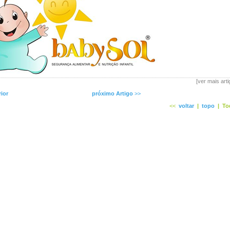
[ver mais art
rior
próximo Artigo
>>
<<
voltar
|
topo
|
To