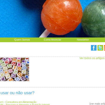
Quem Somos
Como Anunciar
Newsletter
Ver todos os artigos
 usar ou não usar?
rri - Consultora em Alimentação
[ver mais art
l® - Segurança Alimentar e Nutrição Infantil