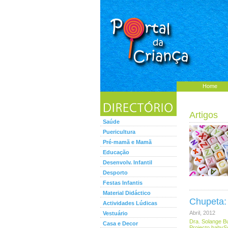
Home
Artigos
Saúde
Puericultura
Pré-mamã e Mamã
Educação
Desenvolv. Infantil
Desporto
Festas Infantis
Material Didáctico
Chupeta:
Actividades Lúdicas
Abril, 2012
Vestuário
Dra. Solange Bu
Casa e Decor
Projecto babySo