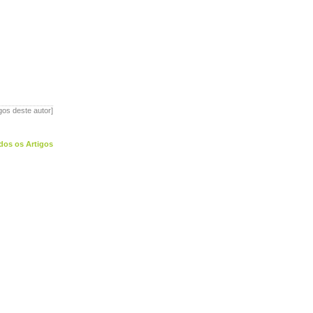
igos deste autor]
dos os Artigos