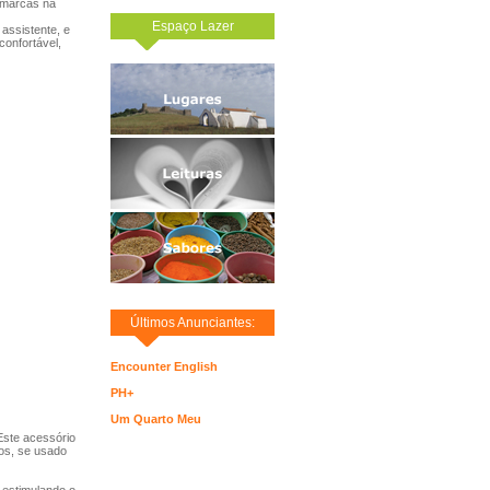
 marcas na
Espaço Lazer
assistente, e
confortável,
Últimos Anunciantes:
Encounter English
PH+
Um Quarto Meu
Este acessório
ios, se usado