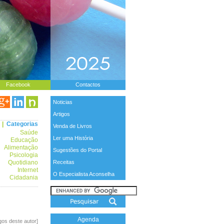
Facebook
Contactos
Noticias
Artigos
|
Categorias
Venda de Livros
Saúde
Ler uma História
Educação
Alimentação
Sugestões do Portal
Psicologia
Quotidiano
Receitas
Internet
O Especialista Aconselha
Cidadania
Agenda
igos deste autor]