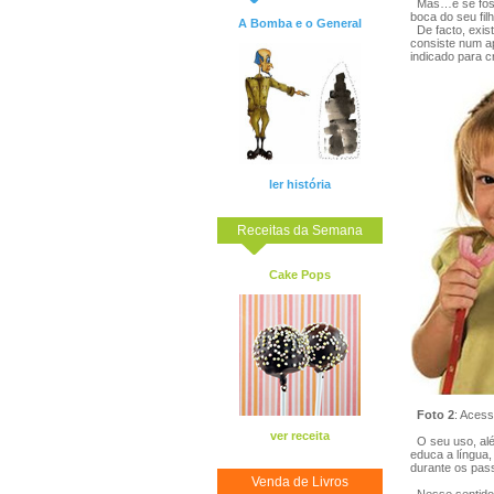
Mas…e se fosse
boca do seu fil
A Bomba e o General
De facto, exist
consiste num ap
indicado para c
ler história
Receitas da Semana
Cake Pops
Foto 2
: Acess
ver receita
O seu uso, alé
educa a língua,
durante os pass
Venda de Livros