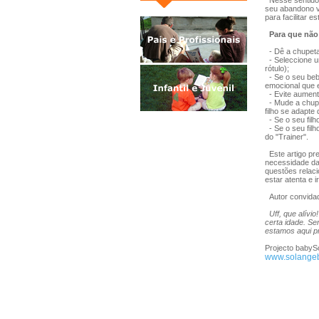
Nesse sentido, 
seu abandono vo
para facilitar 
Para que nã
- Dê a chupeta
- Seleccione u
rótulo);
- Se o seu beb
emocional que e
- Evite aument
- Mude a chupet
filho se adapte
- Se o seu filh
- Se o seu filh
do "Trainer".
Este artigo pre
necessidade da
questões relac
estar atenta e 
Autor convidado
Uff, que alívi
certa idade. Se
estamos aqui pr
Projecto babySo
www.solangeb