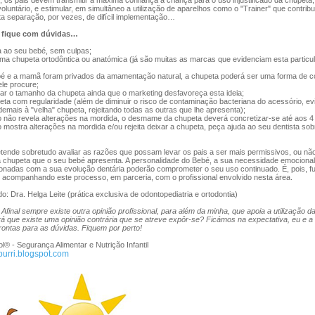
os pais devem transmitir a máxima confiança à criança para o uso injustificado da chupeta,
luntário, e estimular, em simultâneo a utilização de aparelhos como o "Trainer" que contr
esta separação, por vezes, de difícil implementação…
o fique com dúvidas…
 ao seu bebé, sem culpas;
ma chupeta ortodôntica ou anatómica (já são muitas as marcas que evidenciam esta particu
é e a mamã foram privados da amamentação natural, a chupeta poderá ser uma forma de
le procure;
ar o tamanho da chupeta ainda que o marketing desfavoreça esta ideia;
a com regularidade (além de diminuir o risco de contaminação bacteriana do acessório, ev
 demais à "velha" chupeta, rejeitando todas as outras que lhe apresenta);
o não revela alterações na mordida, o desmame da chupeta deverá concretizar-se até aos 4
o mostra alterações na mordida e/ou rejeita deixar a chupeta, peça ajuda ao seu dentista sobr
tende sobretudo avaliar as razões que possam levar os pais a ser mais permissivos, ou não
 chupeta que o seu bebé apresenta. A personalidade do Bebé, a sua necessidade emocion
ionadas com a sua evolução dentária poderão comprometer o seu uso continuado. É, pois, f
ir acompanhando este processo, em parceria, com o profissional envolvido nesta área.
: Dra. Helga Leite (prática exclusiva de odontopediatria e ortodontia)
o! Afinal sempre existe outra opinião profissional, para além da minha, que apoia a utilização d
rá que existe uma opinião contrária que se atreve expôr-se? Ficámos na expectativa, eu e a
ontas para as dúvidas. Fiquem por perto!
l® - Segurança Alimentar e Nutrição Infantil
urri.blogspot.com