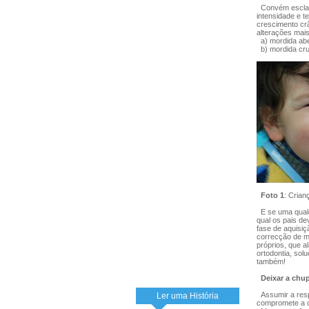
Convém esclare
intensidade e t
crescimento crâ
alterações mai
a) mordida aber
b) mordida cruz
Foto 1
: Cria
E se uma qualqu
qual os pais de
fase de aquisiç
correcção de m
próprios, que a
ortodontia, so
também!
Deixar a chup
Assumir a respo
Ler uma História
compromete a op