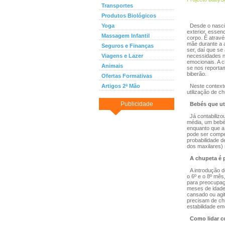
Transportes
Produtos Biológicos
Yoga
Desde o nascim
exterior, essen
Massagem Infantil
corpo. É atravé
mãe durante a 
Seguros e Finanças
ser, daí que s
Viagens e Lazer
necessidades n
emocionais. A 
Animais
se nos report
biberão.
Ofertas Formativas
Artigos 2ª Mão
Neste contexto,
utilização de 
Publicidade
Bebés que ut
Já contabilizo
média, um bebé
enquanto que a
pode ser compen
probabilidade d
dos maxilares)
A chupeta é 
A introdução do
o 6º e o 8º mê
para preocupaçã
meses de idade
cansado ou agi
precisam de ch
estabilidade e
Como lidar c