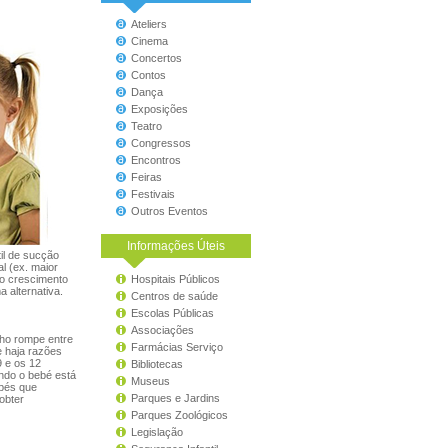
Ateliers
Cinema
Concertos
Contos
Dança
Exposições
Teatro
Congressos
Encontros
Feiras
Festivais
Outros Eventos
Informações Úteis
il de sucção
l (ex. maior
 no crescimento
Hospitais Públicos
 alternativa.
Centros de saúde
Escolas Públicas
Associações
nho rompe entre
Farmácias Serviço
e haja razões
9 e os 12
Bibliotecas
ndo o bebé está
Museus
ebés que
Parques e Jardins
obter
Parques Zoológicos
Legislação