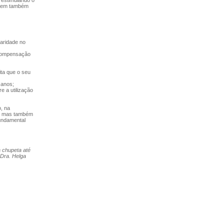
 estimulando o
ibuem também
laridade no
 compensação
ita que o seu
 anos;
e a utilização
, na
al mas também
undamental
a chupeta até
 Dra. Helga