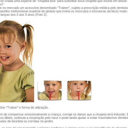
 criada uma espécie de "chupeta boa" para substituir essa chupeta que insiste em deixar
ho?
e no mercado um acessório denominado "Trainer", sujeito a prescrição médica pelo dentista 
arelho miofuncional (espécie de ginásio que treina os músculos e estruturas da face) muito 
rianças dos 2 aos 5 anos (Foto 2).
ório "Trainer" e forma de utilização.
m de compensar emocionalmente a criança, corrige os danos que a chupeta terá induzido. 
 os lábios, estimula a respiração pelo nariz e pode ainda ajudar a evitar traumatismos dentár
eios de bicicleta ou corridas no jardim.