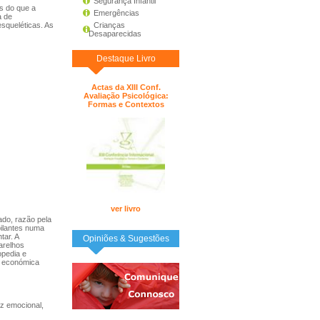
Segurança Infantil
s do que a
Emergências
a de
esqueléticas. As
Crianças
Desaparecidas
Destaque Livro
Actas da XIII Conf.
Avaliação Psicológica:
Formas e Contextos
ver livro
ado, razão pela
bilantes numa
tar. A
Opiniões & Sugestões
arelhos
opedia e
s económica
iz emocional,