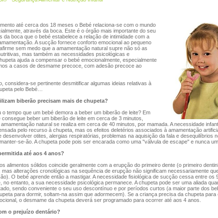
ento até cerca dos 18 meses o Bebé relaciona-se com o mundo
cialmente, através da boca. Este é o órgão mais importante do seu
s da boca que o bebé estabelece a relação de intimidade com a
amamentação. A sucção fornece conforto emocional ao pequeno
e afirme sem medo que a amamentação natural supre não só as
utritivas, mas também as necessidades psicológicas e
chupeta ajuda a compensar o bebé emocionalmente, especialmente
amos a casos de desmame precoce, com adesão precoce ao
 considera-se pertinente desmitificar algumas ideias relativas à
chupeta pelo Bebé…
ilizam biberão precisam mais de chupeta?
u o tempo que um bebé demora a beber um biberão de leite? Em
 consegue beber um biberão de leite em cerca de 3 minutos,
 amamentação natural se realiza em cerca de 40 minutos, por mamada. A necessidade infant
sada pelo recurso à chupeta, mas os efeitos deletérios associados à amamentação artificia
e desenvolver otites, alergias respiratórias, problemas na aquisição da fala e desequilíbrios
 manter-se-ão. A chupeta pode pois ser encarada como uma "válvula de escape" e nunca uma
permitida até aos 4 anos?
s alimentos sólidos coincide geralmente com a erupção do primeiro dente (o primeiro denti
s, mas alterações cronológicas na sequência de erupção não significam necessariamente qu
o). O bebé aprende então a mastigar. A necessidade fisiológica de sucção cessa entre os 
, no entanto, a sua necessidade psicológica permanece. A chupeta pode ser uma aliada qua
tado, sendo conveniente o seu uso descontínuo e por períodos curtos (a maior parte dos b
upeta para dormir, soltam-na assim que adormecem). Se a criança precisa da chupeta para 
mocional, o desmame da chupeta deverá ser programado para ocorrer até aos 4 anos.
om o prejuízo dentário?