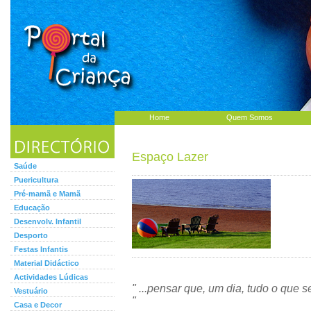
Home
Quem Somos
Espaço Lazer
Saúde
Puericultura
Pré-mamã e Mamã
Educação
Desenvolv. Infantil
Desporto
Festas Infantis
Material Didáctico
Actividades Lúdicas
" ...pensar que, um dia, tudo o que s
Vestuário
"
Casa e Decor