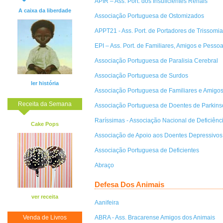
APIR – Ass. Port. dos Insuficientes Renais
A caixa da liberdade
Associação Portuguesa de Ostomizados
APPT21 - Ass. Port. de Portadores de Trissomi
EPI – Ass. Port. de Familiares, Amigos e Pesso
Associação Portuguesa de Paralisia Cerebral
Associação Portuguesa de Surdos
ler história
Associação Portuguesa de Familiares e Amigo
Receita da Semana
Associação Portuguesa de Doentes de Parkins
Raríssimas - Associação Nacional de Deficiênc
Cake Pops
Associação de Apoio aos Doentes Depressivos 
Associação Portuguesa de Deficientes
Abraço
Defesa Dos Animais
ver receita
Aanifeira
Venda de Livros
ABRA - Ass. Bracarense Amigos dos Animais