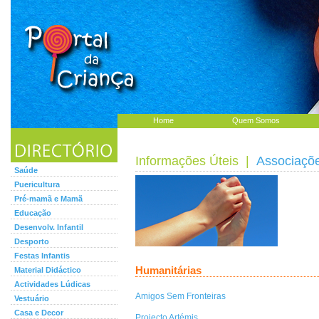
Home
Quem Somos
Informações Úteis
|
Associaçõ
Saúde
Puericultura
Pré-mamã e Mamã
Educação
Desenvolv. Infantil
Desporto
Festas Infantis
Humanitárias
Material Didáctico
Actividades Lúdicas
Amigos Sem Fronteiras
Vestuário
Casa e Decor
Projecto Artémis