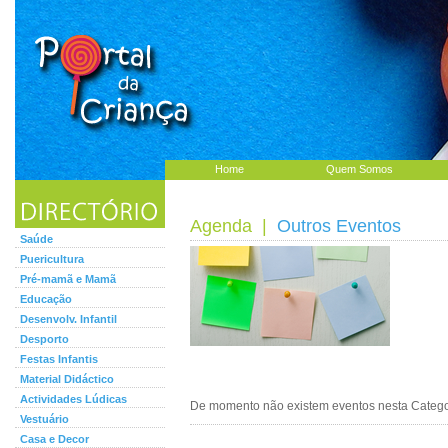
Home
Quem Somos
Agenda
|
Outros Eventos
Saúde
Puericultura
Pré-mamã e Mamã
Educação
Desenvolv. Infantil
Desporto
Festas Infantis
Material Didáctico
Actividades Lúdicas
De momento não existem eventos nesta Categor
Vestuário
Casa e Decor