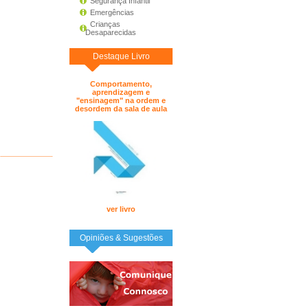
Segurança Infantil
Emergências
Crianças
Desaparecidas
Destaque Livro
Comportamento,
aprendizagem e
"ensinagem" na ordem e
desordem da sala de aula
ver livro
Opiniões & Sugestões