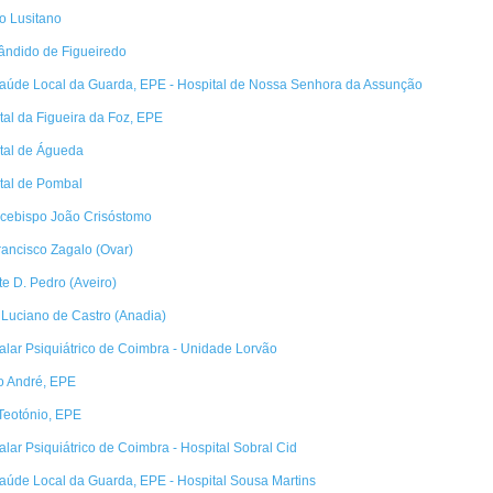
o Lusitano
ândido de Figueiredo
aúde Local da Guarda, EPE - Hospital de Nossa Senhora da Assunção
ital da Figueira da Foz, EPE
ital de Águeda
ital de Pombal
rcebispo João Crisóstomo
Francisco Zagalo (Ovar)
te D. Pedro (Aveiro)
 Luciano de Castro (Anadia)
alar Psiquiátrico de Coimbra - Unidade Lorvão
o André, EPE
Teotónio, EPE
alar Psiquiátrico de Coimbra - Hospital Sobral Cid
aúde Local da Guarda, EPE - Hospital Sousa Martins