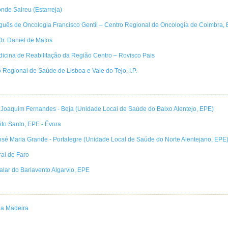
onde Salreu (Estarreja)
tuguês de Oncologia Francisco Gentil – Centro Regional de Oncologia de Coimbra,
r. Daniel de Matos
icina de Reabilitação da Região Centro – Rovisco Pais
 Regional de Saúde de Lisboa e Vale do Tejo, I.P.
 Joaquim Fernandes - Beja (Unidade Local de Saúde do Baixo Alentejo, EPE)
rito Santo, EPE - Évora
José Maria Grande - Portalegre (Unidade Local de Saúde do Norte Alentejano, EPE
ral de Faro
alar do Barlavento Algarvio, EPE
da Madeira