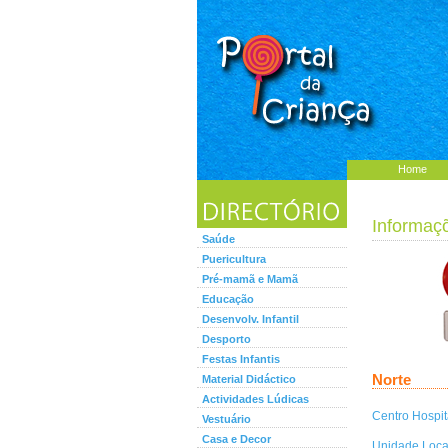
Home
Informaç
Saúde
Puericultura
Pré-mamã e Mamã
Educação
Desenvolv. Infantil
Desporto
Festas Infantis
Norte
Material Didáctico
Actividades Lúdicas
Centro Hospit
Vestuário
Casa e Decor
Unidade Loca