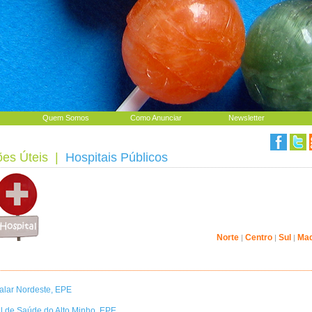
Quem Somos
Como Anunciar
Newsletter
ões Úteis
|
Hospitais Públicos
Norte
Centro
Sul
Mad
|
|
|
alar Nordeste, EPE
l de Saúde do Alto Minho, EPE