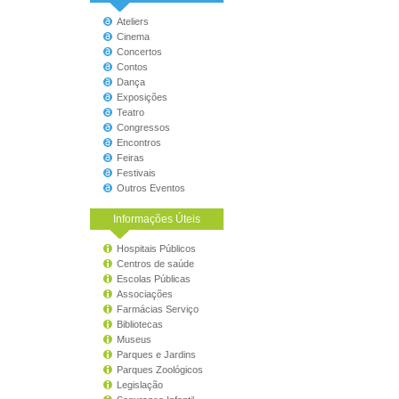
Ateliers
Cinema
Concertos
Contos
Dança
Exposições
Teatro
Congressos
Encontros
Feiras
Festivais
Outros Eventos
Informações Úteis
Hospitais Públicos
Centros de saúde
Escolas Públicas
Associações
Farmácias Serviço
Bibliotecas
Museus
Parques e Jardins
Parques Zoológicos
Legislação