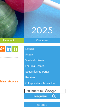
Facebook
Contactos
Noticias
Artigos
Venda de Livros
Ler uma História
Sugestões do Portal
Receitas
eira
Açores
|
O Especialista Aconselha
Agenda