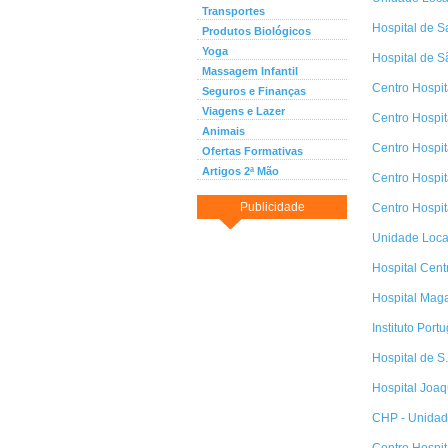
Transportes
Hospital de S
Produtos Biológicos
Yoga
Hospital de 
Massagem Infantil
Centro Hospita
Seguros e Finanças
Viagens e Lazer
Centro Hospita
Animais
Centro Hospit
Ofertas Formativas
Artigos 2ª Mão
Centro Hospit
Publicidade
Centro Hospit
Unidade Local
Hospital Cent
Hospital Mag
Instituto Port
Hospital de S.
Hospital Joa
CHP - Unidade
Centro Hospit