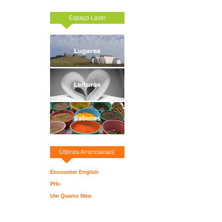
Espaço Lazer
Últimos Anunciantes:
Encounter English
PH+
Um Quarto Meu