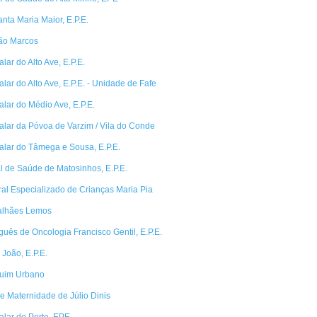
anta Maria Maior, E.P.E.
São Marcos
lar do Alto Ave, E.P.E.
lar do Alto Ave, E.P.E. - Unidade de Fafe
alar do Médio Ave, E.P.E.
alar da Póvoa de Varzim / Vila do Conde
alar do Tâmega e Sousa, E.P.E.
 de Saúde de Matosinhos, E.P.E.
ral Especializado de Crianças Maria Pia
alhães Lemos
uguês de Oncologia Francisco Gentil, E.P.E.
 João, E.P.E.
quim Urbano
 Maternidade de Júlio Dinis
alar do Porto, EPE