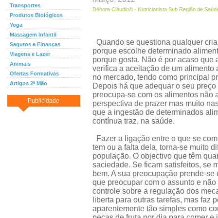
Transportes
Débora Cláudio© - Nutricionista Sub Região de Saúd
Produtos Biológicos
Yoga
Massagem Infantil
Quando se questiona qualquer cria
Seguros e Finanças
porque escolhe determinado alimento
Viagens e Lazer
porque gosta. Não é por acaso que a
Animais
verifica a aceitação de um alimento 
Ofertas Formativas
no mercado, tendo como principal p
Artigos 2ª Mão
Depois há que adequar o seu preço 
preocupa-se com os alimentos não
Publicidade
perspectiva de prazer mas muito n
que a ingestão de determinados ali
contínua traz, na saúde.
Fazer a ligação entre o que se com
tem ou a falta dela, torna-se muito d
população. O objectivo que têm qu
saciedade. Se ficam satisfeitos, s
bem. A sua preocupação prende-se c
que preocupar com o assunto e não "
controle sobre a regulação dos mec
liberta para outras tarefas, mas fa
aparentemente tão simples como com
peças de fruta por dia para comer e 