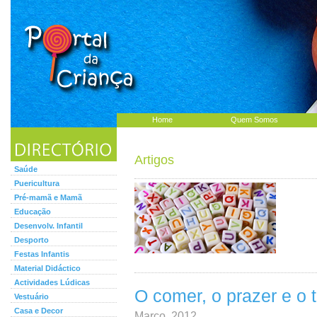
Home
Quem Somos
Artigos
Saúde
Puericultura
Pré-mamã e Mamã
Educação
Desenvolv. Infantil
Desporto
Festas Infantis
Material Didáctico
Actividades Lúdicas
O comer, o prazer e o te
Vestuário
Casa e Decor
Março, 2012