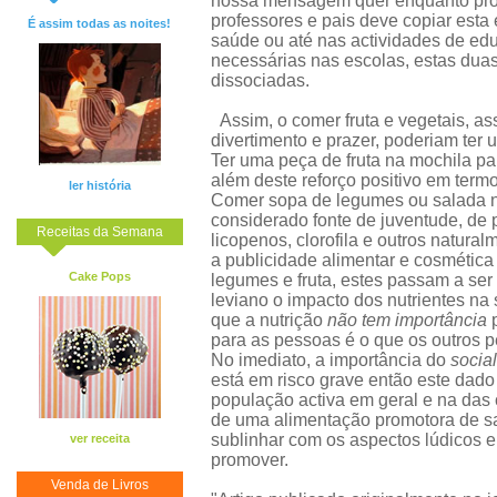
nossa mensagem quer enquanto prof
professores e pais deve copiar est
É assim todas as noites!
saúde ou até nas actividades de ed
necessárias nas escolas, estas du
dissociadas.
Assim, o comer fruta e vegetais, as
divertimento e prazer, poderiam ter 
Ter uma peça de fruta na mochila pa
além deste reforço positivo em term
ler história
Comer sopa de legumes ou salada na
considerado fonte de juventude, de 
Receitas da Semana
licopenos, clorofila e outros natura
a publicidade alimentar e cosmética
Cake Pops
legumes e fruta, estes passam a ser 
leviano o impacto dos nutrientes na
que a nutrição
não tem importância
p
para as pessoas é o que os outros 
No imediato, a importância do
social
está em risco grave então este dado 
população activa em geral e na das
de uma alimentação promotora de sa
sublinhar com os aspectos lúdicos e 
ver receita
promover.
Venda de Livros