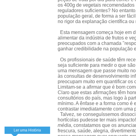
os 400g de vegetais recomendados pa
reguladores suficientes? No entant
população geral, de forma a ser fác
no rigor da explanação científica ou
Esta mensagem começa hoje em dia 
alimentar da indústria de frutos e ve
preocupados com a chamada "respon
ganhar credibilidade na população 
Os profissionais de saúde têm rece
seja suficiente para medir o que são
uma mensagem que passe muito nos c
às consultas de desenvolvimento infa
preocupam muito em quantificar os c
Limitam-se a afirmar que é bom com
Claro que estas afirmações têm ho
consultórios do país, mas logo à par
mínimo. A ênfase e a forma como é 
contrastar imediatamente com uma p
Talvez, se conseguíssemos dissoci
hortícolas pudesse ter mais impacto
média
, constatamos que os anuncian
Ler uma História
frescura, saúde, alegria, divertimen