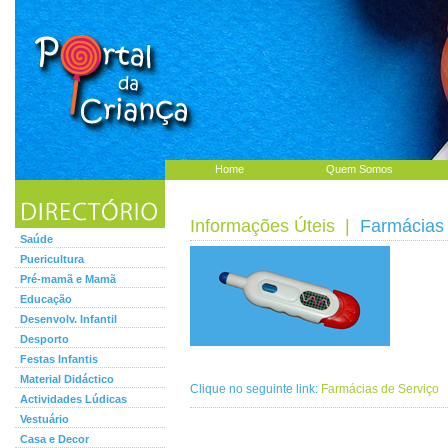
Home
Quem Somos
Informações Úteis
|
Farmácias 
Saúde
Puericultura
Pré-mamã e Mamã
Educação
Desenvolv. Infantil
Desporto
Festas Infantis
Material Didáctico
Clique no seguinte link:
Farmácias de Serviço
Actividades Lúdicas
Vestuário
Casa e Decor