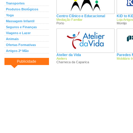
Transportes
Produtos Biológicos
Yoga
Centro Clínico e Educacional
KiD to Ki
Mediação Familiar
Loja Artigo
Massagem Infantil
Porto
Montijo
Seguros e Finanças
Viagens e Lazer
Animais
Ofertas Formativas
Artigos 2ª Mão
Atelier da Vida
Paredes 
Ateliers
Mobiliário In
Publicidade
Charneca da Caparica