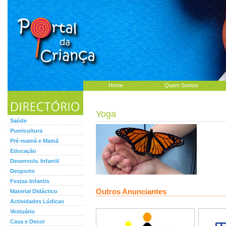
Home
Quem Somos
Yoga
Saúde
Puericultura
Pré-mamã e Mamã
Educação
Desenvolv. Infantil
Desporto
Festas Infantis
Outros Anunciantes
Material Didáctico
Actividades Lúdicas
Vestuário
Casa e Decor