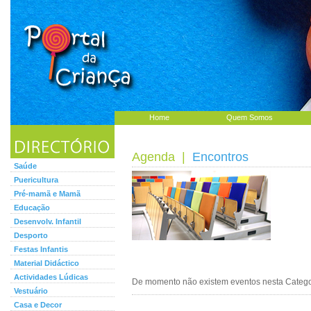
Home
Quem Somos
Agenda
|
Encontros
Saúde
Puericultura
Pré-mamã e Mamã
Educação
Desenvolv. Infantil
Desporto
Festas Infantis
Material Didáctico
Actividades Lúdicas
De momento não existem eventos nesta Categor
Vestuário
Casa e Decor