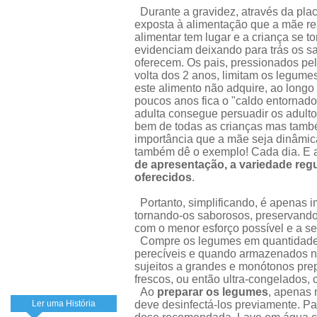
Durante a gravidez, através da pla
exposta à alimentação que a mãe rea
alimentar tem lugar e a criança se t
evidenciam deixando para trás os s
oferecem. Os pais, pressionados pel
volta dos 2 anos, limitam os legume
este alimento não adquire, ao longo
poucos anos fica o "caldo entornado
adulta consegue persuadir os adulto
bem de todas as crianças mas també
importância que a mãe seja dinâmic
também dê o exemplo! Cada dia. E a
de apresentação, a variedade reg
oferecidos
.
Portanto, simplificando, é apenas i
tornando-os saborosos, preservando
com o menor esforço possível e a 
Compre os legumes em quantidade r
perecíveis e quando armazenados no
sujeitos a grandes e monótonos pre
frescos, ou então ultra-congelados, 
Ao
preparar os legumes
, apenas 
Ler uma História
deve desinfectá-los previamente. Para