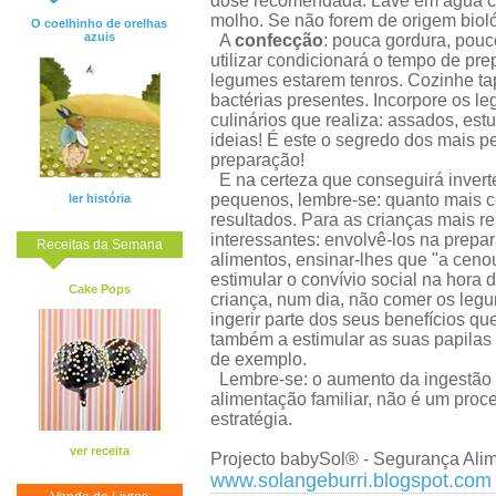
dose recomendada. Lave em água cor
molho. Se não forem de origem bioló
O coelhinho de orelhas
azuis
A
confecção
: pouca gordura, pouc
utilizar condicionará o tempo de pr
legumes estarem tenros. Cozinhe tap
bactérias presentes. Incorpore os 
culinários que realiza: assados, est
ideias! É este o segredo dos mais 
preparação!
E na certeza que conseguirá inverte
pequenos, lembre-se: quanto mais ce
ler história
resultados. Para as crianças mais re
interessantes: envolvê-los na prepar
Receitas da Semana
alimentos, ensinar-lhes que "a ceno
estimular o convívio social na hora 
Cake Pops
criança, num dia, não comer os leg
ingerir parte dos seus benefícios q
também a estimular as suas papilas
de exemplo.
Lembre-se: o aumento da ingestão de
alimentação familiar, não é um pro
estratégia.
ver receita
Projecto babySol® - Segurança Alime
www.solangeburri.blogspot.com