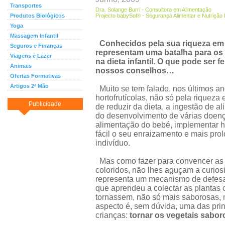
Transportes
Dra. Solange Burri - Consultora em Alimentação
Produtos Biológicos
Projecto babySol® - Segurança Alimentar e Nutrição In
Yoga
Massagem Infantil
Conhecidos pela sua riqueza em 
Seguros e Finanças
representam uma batalha para os 
Viagens e Lazer
na dieta infantil. O que pode ser f
Animais
nossos conselhos…
Ofertas Formativas
Artigos 2ª Mão
Muito se tem falado, nos últimos a
hortofrutícolas, não só pela rique
Publicidade
de reduzir da dieta, a ingestão de 
do desenvolvimento de várias doença
alimentação do bebé, implementar h
fácil o seu enraizamento e mais pro
indivíduo.
Mas como fazer para convencer as
coloridos, não lhes aguçam a curio
representa um mecanismo de defes
que aprendeu a colectar as plantas 
tornassem, não só mais saborosas, m
aspecto é, sem dúvida, uma das pri
crianças:
tornar os vegetais sabor