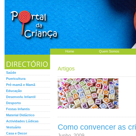
Home
Quem Somos
Artigos
Saúde
Puericultura
Pré-mamã e Mamã
Educação
Desenvolv. Infantil
Desporto
Festas Infantis
Material Didáctico
Actividades Lúdicas
Como convencer as cr
Vestuário
Casa e Decor
Junho, 2009