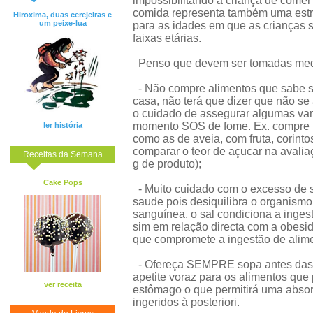
impossibilitando a criança de comer 
comida representa também uma estra
Hiroxima, duas cerejeiras e
um peixe-lua
para as idades em que as crianças
faixas etárias.
Penso que devem ser tomadas medid
- Não compre alimentos que sabe s
casa, não terá que dizer que não se
o cuidado de assegurar algumas va
momento SOS de fome. Ex. compre b
ler história
como as de aveia, com fruta, corin
comparar o teor de açucar na avalia
Receitas da Semana
g de produto);
Cake Pops
- Muito cuidado com o excesso de s
saude pois desiquilibra o organismo,
sanguínea, o sal condiciona a inge
sim em relação directa com a obesi
que compromete a ingestão de alim
- Ofereça SEMPRE sopa antes das r
apetite voraz para os alimentos que 
ver receita
estômago o que permitirá uma absor
ingeridos à posteriori.