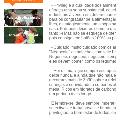
Venda de Livros
- Privilegie a qualidade dos aliment
ofereça uma sopa substancial, casei
industriais à venda em determinados
para os congratular pela alimentaçã
lhes, estrategicamente, uma sopa sa
casa. E depois deixe-os comer o que
tanto ;-) Mas não se esqueça de ofer
pois consigo, em boiões 100% ou par
- Cuidado, muito cuidado com os al
"Negoceie" as bolachas com leite br
Negoceie, negoceie, negoceie, sem
eles devem comer, como os legumes 
- Por último, vigie sempre escrupul
deixe nunca, e ainda que não haja e
decorram mais de 3h30 sobre a refei
crianças e convidando a comer os a
mesa. Ricos em hidratos de carbono 
um período mais longo.
E lembre-se: deve sempre imperar o 
selectivas, e trabalhosas, e brinde
privilegiará o bem-estar de todos, 