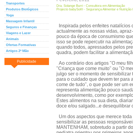
Transportes
Dra. Solange Burri - Consultora em Alimentação
Produtos Biológicos
Projecto babySol® - Segurança Alimentar e Nutrição In
Yoga
Massagem Infantil
Inspirada pelos enfeites natalícios
Seguros e Finanças
actualmente as nossas vidas, apraz
Viagens e Lazer
pouco da época de consumismo qu
Animais
isso se pode repercutir na alimenta
Ofertas Formativas
quando todos, apressados pelos pre
Artigos 2ª Mão
quadra, podem facilitar a alimentação 
Publicidade
Ao contrário dos artigos "O meu fi
"Criança que come muito" ou "O meu 
julgo ser o momento de sensibilizar
para o cuidado que devem ter para a
come de tudo", o que pode ser um er
representa alimentação pouco saudáv
desenvolvimento, como por exemplo 
Estes alimentos na sua dieta, diaria
doce e/ou salgado...e desequilibrar
Um dos aspectos que merece toda 
sensibilizar as pessoas responsávei
MANTENHAM, sobretudo a partir dos
pediatra orientou nos primeiros anos