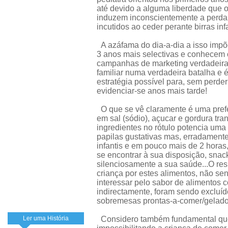
até devido a alguma liberdade que o
induzem inconscientemente a perda 
incutidos ao ceder perante birras infa
A azáfama do dia-a-dia a isso impõe
3 anos mais selectivas e conhecem 
campanhas de marketing verdadeira
familiar numa verdadeira batalha e é
estratégia possível para, sem perder o
evidenciar-se anos mais tarde!
O que se vê claramente é uma prefer
em sal (sódio), açucar e gordura tr
ingredientes no rótulo potencia uma
papilas gustativas mas, erradamente
infantis e em pouco mais de 2 horas
se encontrar à sua disposição, snac
silenciosamente a sua saúde...O res
criança por estes alimentos, não s
interessar pelo sabor de alimentos c
indirectamente, foram sendo excluído
sobremesas prontas-a-comer/gelados
Ler uma História
Considero também fundamental que 