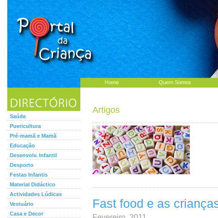
Home
Quem Somos
Artigos
Saúde
Puericultura
Pré-mamã e Mamã
Educação
Desenvolv. Infantil
Desporto
Festas Infantis
Material Didáctico
Actividades Lúdicas
Fast food e as criança
Vestuário
Casa e Decor
Fevereiro, 2011