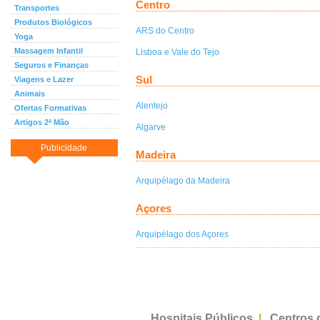
Centro
Transportes
Produtos Biológicos
ARS do Centro
Yoga
Massagem Infantil
Lisboa e Vale do Tejo
Seguros e Finanças
Sul
Viagens e Lazer
Animais
Alentejo
Ofertas Formativas
Artigos 2ª Mão
Algarve
Publicidade
Madeira
Arquipélago da Madeira
Açores
Arquipélago dos Açores
Hospitais Públicos
|
Centros 