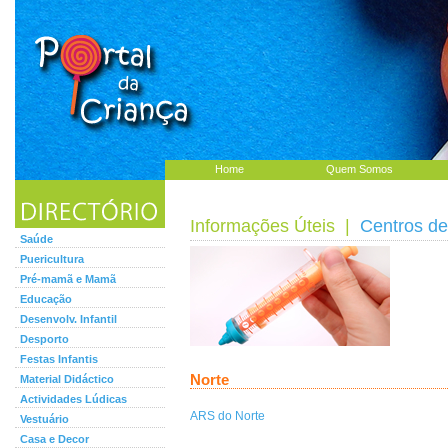
Home
Quem Somos
Informações Úteis
|
Centros d
Saúde
Puericultura
Pré-mamã e Mamã
Educação
Desenvolv. Infantil
Desporto
Festas Infantis
Norte
Material Didáctico
Actividades Lúdicas
ARS do Norte
Vestuário
Casa e Decor