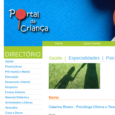
Home
Quem Somos
Saúde
|
Especialidades
| Psic
Saúde
Puericultura
Pré-mamã e Mamã
Educação
Desenvolv. Infantil
Desporto
Festas Infantis
Norte
Material Didáctico
Actividades Lúdicas
Catarina Rivero - Psicóloga Clínica e Ter
Vestuário
Casa e Decor
Porto