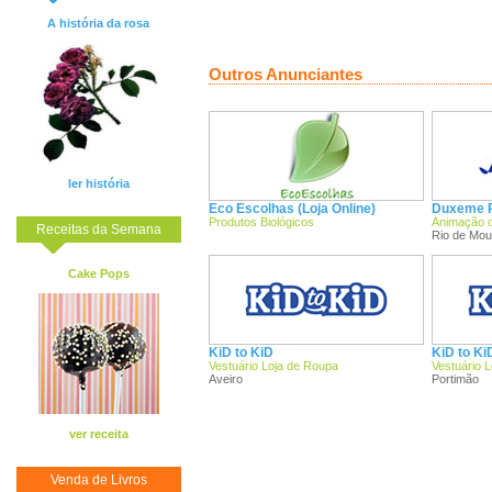
A história da rosa
Outros Anunciantes
ler história
Eco Escolhas (Loja Online)
Duxeme P
Produtos Biológicos
Animação d
Receitas da Semana
Rio de Mou
Cake Pops
KiD to KiD
KiD to Ki
Vestuário Loja de Roupa
Vestuário 
Aveiro
Portimão
ver receita
Venda de Livros