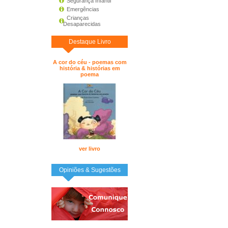
Segurança Infantil
Emergências
Crianças
Desaparecidas
Destaque Livro
A cor do céu - poemas com
história & histórias em
poema
ver livro
Opiniões & Sugestões