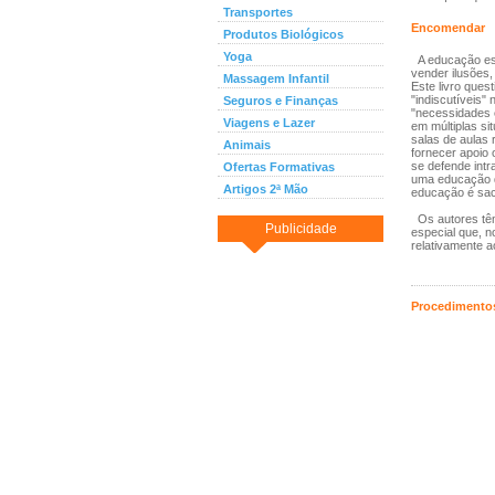
Transportes
Encomendar
Produtos Biológicos
Yoga
A educação esp
vender ilusões
Massagem Infantil
Este livro ques
"indiscutíveis"
Seguros e Finanças
"necessidades 
Viagens e Lazer
em múltiplas si
salas de aulas
Animais
fornecer apoio 
se defende intr
Ofertas Formativas
uma educação d
Artigos 2ª Mão
educação é sac
Os autores têm
Publicidade
especial que, n
relativamente 
Procedimentos