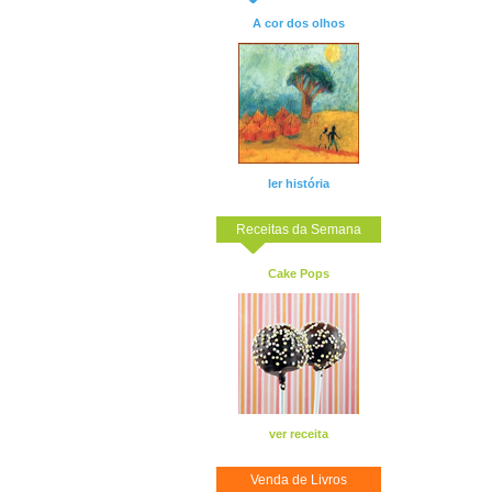
A cor dos olhos
ler história
Receitas da Semana
Cake Pops
ver receita
Venda de Livros