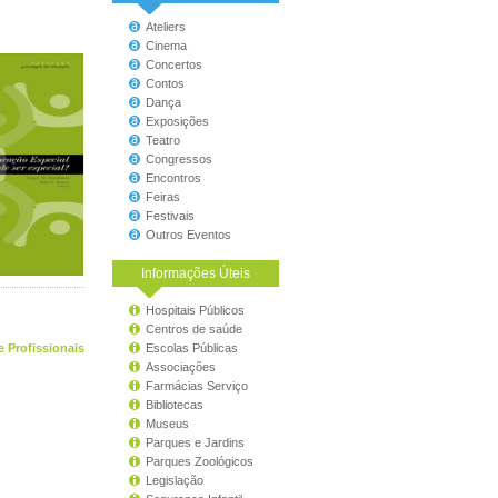
Ateliers
Cinema
Concertos
Contos
Dança
Exposições
Teatro
Congressos
Encontros
Feiras
Festivais
Outros Eventos
Informações Úteis
Hospitais Públicos
Centros de saúde
e Profissionais
Escolas Públicas
Associações
Farmácias Serviço
Bibliotecas
Museus
Parques e Jardins
Parques Zoológicos
Legislação