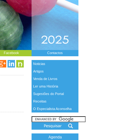
Facebook
Contactos
Noticias
Artigos
Venda de Livros
Ler uma História
Sugestões do Portal
Receitas
O Especialista Aconselha
Agenda