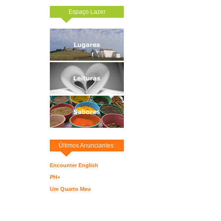
Espaço Lazer
Últimos Anunciantes:
Encounter English
PH+
Um Quarto Meu