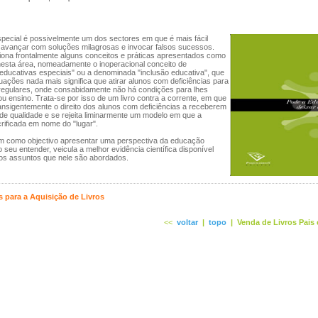
ecial é possivelmente um dos sectores em que é mais fácil
, avançar com soluções milagrosas e invocar falsos sucessos.
tiona frontalmente alguns conceitos e práticas apresentados como
 nesta área, nomeadamente o inoperacional conceito de
educativas especiais" ou a denominada "inclusão educativa", que
tuações nada mais significa que atirar alunos com deficiências para
 regulares, onde consabidamente não há condições para lhes
ou ensino. Trata-se por isso de um livro contra a corrente, em que
ansigentemente o direito dos alunos com deficiências a receberem
e qualidade e se rejeita liminarmente um modelo em que a
rificada em nome do "lugar".
 como objectivo apresentar uma perspectiva da educação
o seu entender, veicula a melhor evidência científica disponível
aos assuntos que nele são abordados.
 para a Aquisição de Livros
<<
voltar
|
topo
|
Venda de Livros Pais 