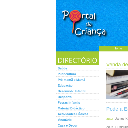
Home
Venda de
Saúde
Puericultura
Pré-mamã e Mamã
Educação
Desenvolv. Infantil
Desporto
Festas Infantis
Pode a Ed
Material Didáctico
Actividades Lúdicas
autor:
James Ka
Vestuário
Casa e Decor
2007 | Psiquil