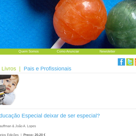
Quem Somos
Como Anunciar
Newsletter
 Livros
|
Pais e Profissionais
ucação Especial deixar de ser especial?
uffman & João A. Lopes
ibrios Edições |
Preço: 20.20 €