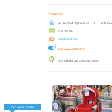
Contactos:
Av. Antero de Quental, 49 - R/C - Ponta De
296 288 132
info@kidtokid.pt
http://www.kidtokid.pt
2ª a Sábado das 10h00 às 19h00
Ler uma História