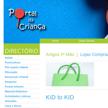
Home
Quem Somos
Artigos 2ª Mão
|
Lojas Compra
Saúde
Puericultura
Pré-mamã e Mamã
Educação
Desenvolv. Infantil
Desporto
Festas Infantis
Material Didáctico
KiD to KiD
Actividades Lúdicas
Vestuário
Casa e Decor