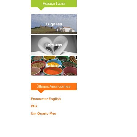
Espaço Lazer
Últimos Anunciantes:
Encounter English
PH+
Um Quarto Meu