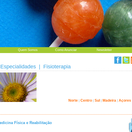
Quem Somos
Como Anunciar
Newsletter
|
Especialidades
| Fisioterapia
Norte
Centro
Sul
Madeira
Açores
|
|
|
|
dicina Física e Reabilitação