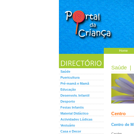
Home
Saúde
Saúde
Puericultura
Pré-mamã e Mamã
Educação
Desenvolv. Infantil
Desporto
Festas Infantis
Centro
Material Didáctico
Actividades Lúdicas
Centro de Me
Vestuário
Casa e Decor
Cacém