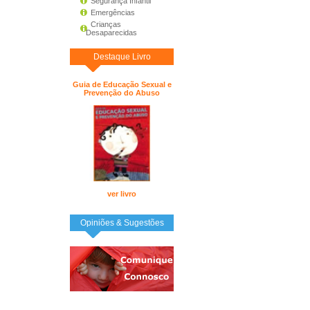
Segurança Infantil
Emergências
Crianças
Desaparecidas
Destaque Livro
Guia de Educação Sexual e
Prevenção do Abuso
ver livro
Opiniões & Sugestões