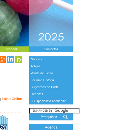
Facebook
Contactos
Noticias
Artigos
Venda de Livros
Ler uma História
Sugestões do Portal
Receitas
Lojas Online
|
O Especialista Aconselha
Agenda