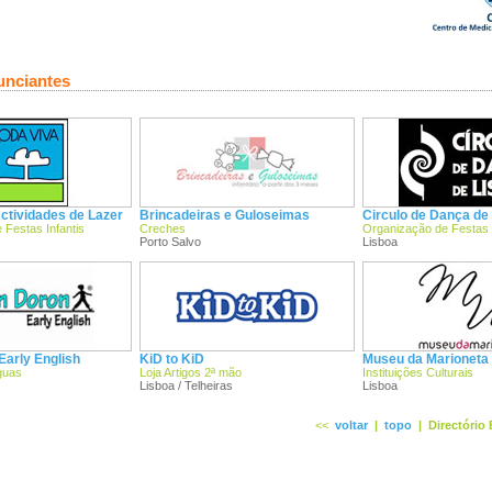
unciantes
Actividades de Lazer
Brincadeiras e Guloseimas
Circulo de Dança de
 Festas Infantis
Creches
Organização de Festas I
Porto Salvo
Lisboa
Early English
KiD to KiD
Museu da Marioneta
guas
Loja Artigos 2ª mão
Instituições Culturais
Lisboa / Telheiras
Lisboa
<<
voltar
|
topo
|
Directório