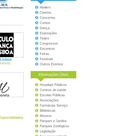
Ateliers
Cinema
Concertos
Contos
Dança
Exposições
Teatro
Congressos
Encontros
Feiras
Festivais
 Lisboa
nfantis
Outros Eventos
Informações Úteis
Hospitais Públicos
Centros de saúde
Escolas Públicas
Associações
Farmácias Serviço
Bibliotecas
Museus
 Especialidades
Parques e Jardins
Parques Zoológicos
Legislação