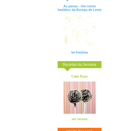
As penas - Um conto
hasídico da Europa de Leste
ler história
Receitas da Semana
Cake Pops
ver receita