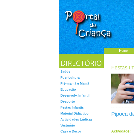
Home
Festas In
Saúde
Puericultura
Pré-mamã e Mamã
Educação
Desenvolv. Infantil
Desporto
Festas Infantis
Pipoca da
Material Didáctico
Actividades Lúdicas
Vestuário
Actividade:
Casa e Decor