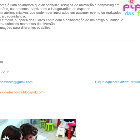
ores é uma animadora que disponibiliza serviços de animação e babysitting em
ersário, casamentos, baptizados e inaugurações de espaços.
 ateliers criativos que podem ser integrados em qualquer evento ou realizados
ra circunstância.
 é maior, a Pipoca das Flores conta com a colaboração de um amigo ou amiga, e
m autênticos momentos de diversão!
nimações para diferentes ocasiões:.
oa
 72 98
dasflores@gmail.com
Clique aqui para
abrir
: Pedid
/pipocadasflores.blogspot.com