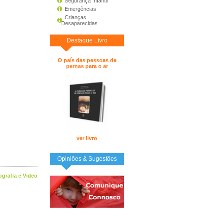
Segurança Infantil
Emergências
Crianças
Desaparecidas
Destaque Livro
O país das pessoas de
pernas para o ar
ver livro
Opiniões & Sugestões
ografia e Video