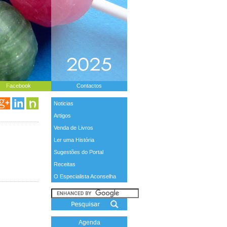
Facebook
Contactos
Noticias
Artigos
Venda de Livros
Ler uma História
Sugestões do Portal
Receitas
O Especialista Aconselha
Agenda