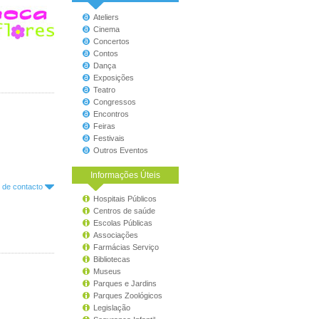
Ateliers
Cinema
Concertos
Contos
Dança
Exposições
Teatro
Congressos
Encontros
Feiras
Festivais
Outros Eventos
Informações Úteis
o de contacto
Hospitais Públicos
Centros de saúde
Escolas Públicas
Associações
Farmácias Serviço
Bibliotecas
Museus
Parques e Jardins
Parques Zoológicos
Legislação