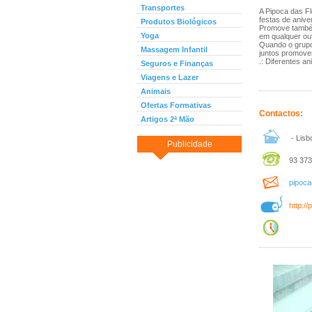
Transportes
A Pipoca das Fl
festas de aniv
Produtos Biológicos
Promove também
Yoga
em qualquer out
Quando o grupo
Massagem Infantil
juntos promove
.: Diferentes a
Seguros e Finanças
Viagens e Lazer
Animais
Ofertas Formativas
Contactos:
Artigos 2ª Mão
- Lisb
Publicidade
93 373
pipoca
http:/