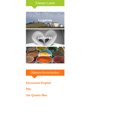
Espaço Lazer
Últimos Anunciantes:
Encounter English
PH+
Um Quarto Meu