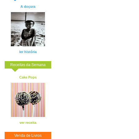
A doçura
ler história
Receitas da Semana
Cake Pops
ver receita
Venda de Livros