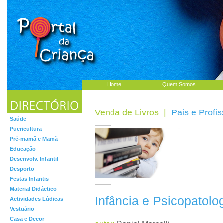
Home
Quem Somos
Venda de Livros
|
Pais e Profis
Saúde
Puericultura
Pré-mamã e Mamã
Educação
Desenvolv. Infantil
Desporto
Festas Infantis
Material Didáctico
Infância e Psicopatolo
Actividades Lúdicas
Vestuário
Casa e Decor