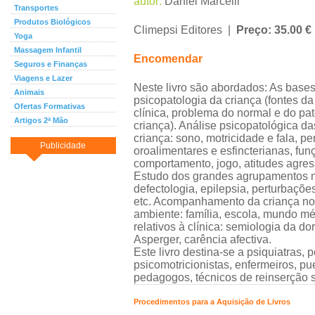
autor:
Daniel Marcelli
Transportes
Produtos Biológicos
Climepsi Editores |
Preço: 35.00 €
Yoga
Massagem Infantil
Encomendar
Seguros e Finanças
Viagens e Lazer
Neste livro são abordados: As bases
Animais
psicopatologia da criança (fontes da
Ofertas Formativas
clínica, problema do normal e do pa
Artigos 2ª Mão
criança). Análise psicopatológica da
criança: sono, motricidade e fala, p
Publicidade
oroalimentares e esfincterianas, fun
comportamento, jogo, atitudes agres
Estudo dos grandes agrupamentos n
defectologia, epilepsia, perturbaçõe
etc. Acompanhamento da criança no
ambiente: família, escola, mundo m
relativos à clínica: semiologia da do
Asperger, carência afectiva.
Este livro destina-se a psiquiatras, p
psicomotricionistas, enfermeiros, pu
pedagogos, técnicos de reinserção s
Procedimentos para a Aquisição de Livros