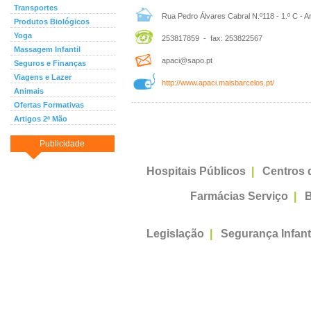
Transportes
Rua Pedro Álvares Cabral N.º118 - 1.º C - Ar
Produtos Biológicos
Yoga
253817859 - fax: 253822567
Massagem Infantil
apaci@sapo.pt
Seguros e Finanças
Viagens e Lazer
http://www.apaci.maisbarcelos.pt/
Animais
Ofertas Formativas
Artigos 2ª Mão
Publicidade
Hospitais Públicos
|
Centros 
Farmácias Serviço
|
B
Legislação
|
Segurança Infant