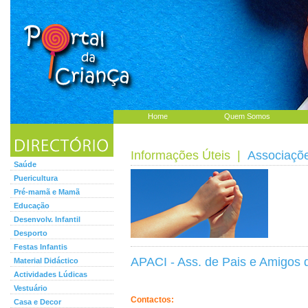
Home
Quem Somos
Informações Úteis
|
Associaçõ
Saúde
Puericultura
Pré-mamã e Mamã
Educação
Desenvolv. Infantil
Desporto
Festas Infantis
APACI - Ass. de Pais e Amigos 
Material Didáctico
Actividades Lúdicas
Vestuário
Contactos:
Casa e Decor