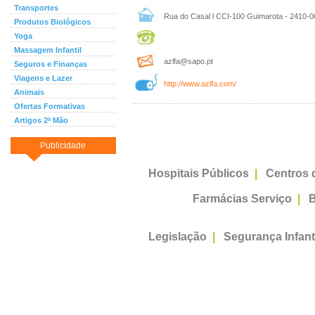
Transportes
Rua do Casal l CCI-100 Guimarota - 2410-06
Produtos Biológicos
Yoga
Massagem Infantil
azlfa@sapo.pt
Seguros e Finanças
Viagens e Lazer
http://www.azlfa.com/
Animais
Ofertas Formativas
Artigos 2ª Mão
Publicidade
Hospitais Públicos
|
Centros 
Farmácias Serviço
|
B
Legislação
|
Segurança Infant