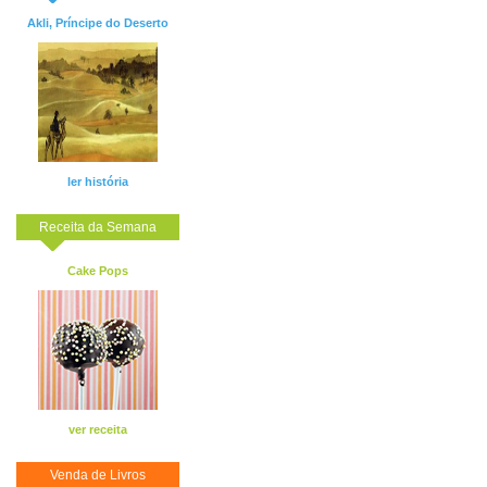
Akli, Príncipe do Deserto
ler história
Receita da Semana
Cake Pops
ver receita
Venda de Livros