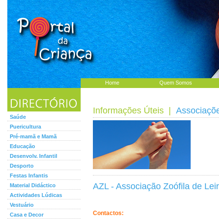
Home
Quem Somos
Informações Úteis
|
Associaçõ
Saúde
Puericultura
Pré-mamã e Mamã
Educação
Desenvolv. Infantil
Desporto
Festas Infantis
AZL - Associação Zoófila de Leir
Material Didáctico
Actividades Lúdicas
Vestuário
Contactos:
Casa e Decor