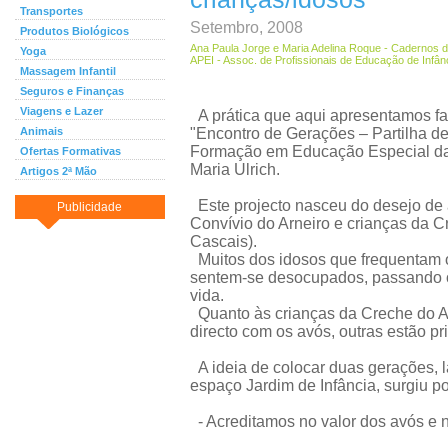
Transportes
Setembro, 2008
Produtos Biológicos
Ana Paula Jorge e Maria Adelina Roque - Cadernos 
Yoga
APEI - Assoc. de Profissionais de Educação de Infân
Massagem Infantil
Seguros e Finanças
Viagens e Lazer
A prática que aqui apresentamos faz
Animais
"Encontro de Gerações – Partilha 
Formação em Educação Especial da 
Ofertas Formativas
Maria Ulrich.
Artigos 2ª Mão
Este projecto nasceu do desejo de 
Publicidade
Convívio do Arneiro e crianças da C
Cascais).
Muitos dos idosos que frequentam o
sentem-se desocupados, passando os
vida.
Quanto às crianças da Creche do 
directo com os avós, outras estão p
A ideia de colocar duas gerações, la
espaço Jardim de Infância, surgiu p
- Acreditamos no valor dos avós e n