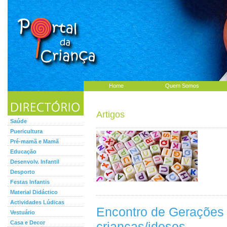
Home
Quem Somos
Artigos
Saúde
Puericultura
Pré-mamã e Mamã
Educação
Desenvolv. Infantil
Desporto
Festas Infantis
Material Didáctico
Actividades Lúdicas
Encontro de Gerações 
Vestuário
Casa e Decor
crianças/idosos