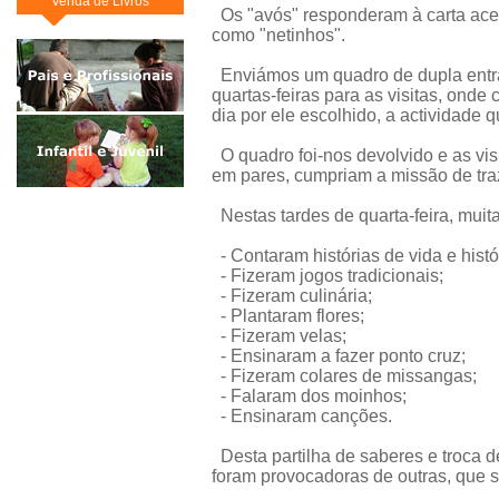
Venda de Livros
Os "avós" responderam à carta acei
como "netinhos".
Enviámos um quadro de dupla entr
quartas-feiras para as visitas, onde
dia por ele escolhido, a actividade 
O quadro foi-nos devolvido e as vis
em pares, cumpriam a missão de traz
Nestas tardes de quarta-feira, muit
- Contaram histórias de vida e histór
- Fizeram jogos tradicionais;
- Fizeram culinária;
- Plantaram flores;
- Fizeram velas;
- Ensinaram a fazer ponto cruz;
- Fizeram colares de missangas;
- Falaram dos moinhos;
- Ensinaram canções.
Desta partilha de saberes e troca 
foram provocadoras de outras, que s