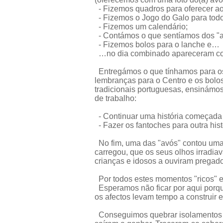
- Fizemos quadros para oferecer ao
- Fizemos o Jogo do Galo para todo
- Fizemos um calendário;
- Contámos o que sentíamos dos "a
- Fizemos bolos para o lanche e…
…no dia combinado apareceram co
Entregámos o que tínhamos para os
lembranças para o Centro e os bol
tradicionais portuguesas, ensinám
de trabalho:
- Continuar uma história começada 
- Fazer os fantoches para outra hist
No fim, uma das "avós" contou uma h
carregou, que os seus olhos irradiav
crianças e idosos a ouviram pregad
Por todos estes momentos "ricos" e 
Esperamos não ficar por aqui porque
os afectos levam tempo a construir 
Conseguimos quebrar isolamentos e,