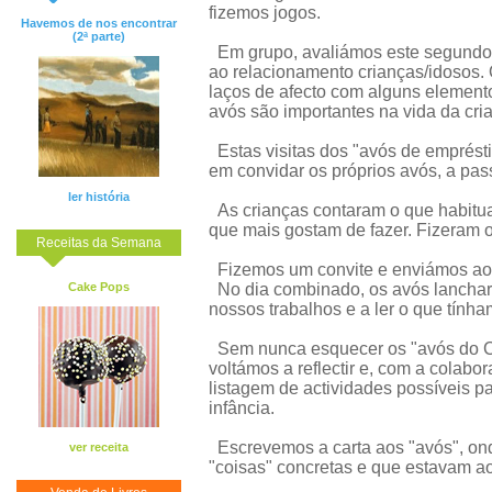
fizemos jogos.
Havemos de nos encontrar
(2ª parte)
Em grupo, avaliámos este segundo en
ao relacionamento crianças/idosos. 
laços de afecto com alguns element
avós são importantes na vida da cri
Estas visitas dos "avós de emprésti
em convidar os próprios avós, a pas
ler história
As crianças contaram o que habitu
que mais gostam de fazer. Fizeram o
Receitas da Semana
Fizemos um convite e enviámos ao
Cake Pops
No dia combinado, os avós lanchara
nossos trabalhos e a ler o que tính
Sem nunca esquecer os "avós do C
voltámos a reflectir e, com a colabo
listagem de actividades possíveis p
infância.
Escrevemos a carta aos "avós", on
ver receita
"coisas" concretas e que estavam a