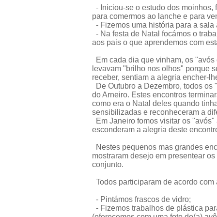
- Iniciou-se o estudo dos moinhos, 
para comermos ao lanche e para ven
- Fizemos uma história para a sala 
- Na festa de Natal focámos o trab
aos pais o que aprendemos com esta
Em cada dia que vinham, os "avós 
levavam "brilho nos olhos" porque s
receber, sentiam a alegria encher-lh
De Outubro a Dezembro, todos os "
do Arneiro. Estes encontros termina
como era o Natal deles quando tinh
sensibilizadas e reconheceram a di
Em Janeiro fomos visitar os "avós"
esconderam a alegria deste encontr
Nestes pequenos mas grandes encont
mostraram desejo em presentear os
conjunto.
Todos participaram de acordo com 
- Pintámos frascos de vidro;
- Fizemos trabalhos de plástica para
(oferecemos com uma foto do(a) avô(ó