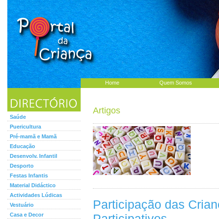
Home
Quem Somos
Artigos
Saúde
Puericultura
Pré-mamã e Mamã
Educação
Desenvolv. Infantil
Desporto
Festas Infantis
Material Didáctico
Actividades Lúdicas
Participação das Cria
Vestuário
Casa e Decor
Participativos