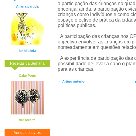
a participação das crianças no quadro
A jarra partida
encoraja, ainda, a participação cívi
crianças como indivíduos e como ci
espaço efectivo de prática da cida
políticas públicas.
A participação das crianças nos OP
objectivo envolver as crianças em p
nomeadamente em questões relacio
ler história
A experiência da participação das
possibilidade de levar a cabo o pl
Receitas da Semana
para as crianças.
Cake Pops
<<
Artigo anterior
ver receita
Venda de Livros