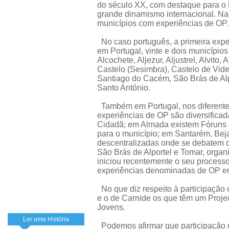
do século XX, com destaque para o B
grande dinamismo internacional. N
municípios com experiências de OP.
No caso português, a primeira expe
em Portugal, vinte e dois município
Alcochete, Aljezur, Aljustrel, Alvito,
Castelo (Sesimbra), Castelo de Vide
Santiago do Cacém, São Brás de Alp
Santo António.
Também em Portugal, nos diferentes
experiências de OP são diversifica
Cidadã; em Almada existem Fóruns d
para o município; em Santarém, Bej
descentralizadas onde se debatem o
São Brás de Alportel e Tomar, orga
iniciou recentemente o seu processo 
experiências denominadas de OP em 
No que diz respeito à participação
e o de Carnide os que têm um Projec
Jovens.
Ler uma História
Podemos afirmar que participação d