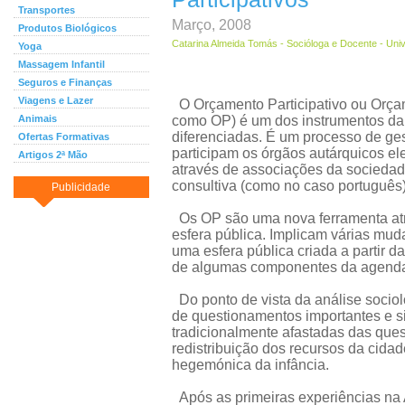
Transportes
Março, 2008
Produtos Biológicos
Catarina Almeida Tomás - Socióloga e Docente - Unive
Yoga
Massagem Infantil
Seguros e Finanças
Viagens e Lazer
O Orçamento Participativo ou Orçam
Animais
como OP) é um dos instrumentos da 
diferenciadas. É um processo de ge
Ofertas Formativas
participam os órgãos autárquicos el
Artigos 2ª Mão
através de associações da sociedade
consultiva (como no caso português)
Publicidade
Os OP são uma nova ferramenta atrav
esfera pública. Implicam várias m
uma esfera pública criada a partir d
de algumas componentes da agenda 
Do ponto de vista da análise socio
de questionamentos importantes e si
tradicionalmente afastadas das ques
redistribuição dos recursos da cidad
hegemónica da infância.
Após as primeiras experiências na 