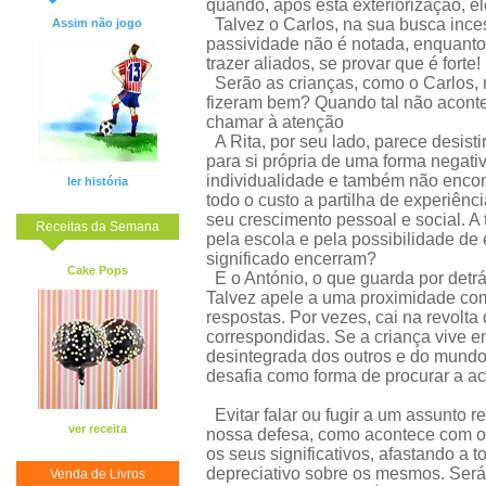
quando, após esta exteriorização, e
Talvez o Carlos, na sua busca inces
Assim não jogo
passividade não é notada, enquanto
trazer aliados, se provar que é forte!
Serão as crianças, como o Carlos, 
fizeram bem? Quando tal não aconte
chamar à atenção
A Rita, por seu lado, parece desisti
para si própria de uma forma negati
individualidade e também não encont
ler história
todo o custo a partilha de experiê
seu crescimento pessoal e social. A t
Receitas da Semana
pela escola e pela possibilidade de
significado encerram?
Cake Pops
E o António, o que guarda por detrá
Talvez apele a uma proximidade com 
respostas. Por vezes, cai na revolt
correspondidas. Se a criança vive 
desintegrada dos outros e do mundo
desafia como forma de procurar a ac
Evitar falar ou fugir a um assunto 
ver receita
nossa defesa, como acontece com o
os seus significativos, afastando a 
depreciativo sobre os mesmos. Será 
Venda de Livros