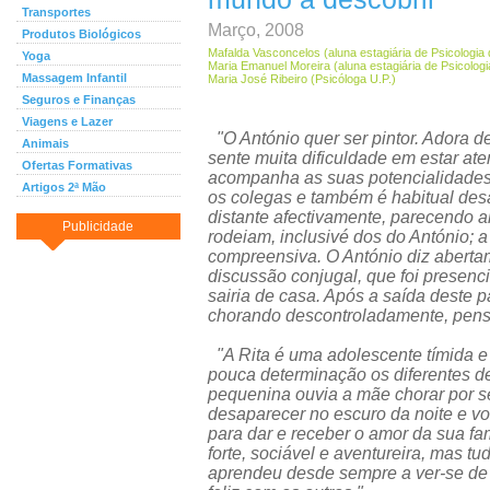
Transportes
Março, 2008
Produtos Biológicos
Mafalda Vasconcelos (aluna estagiária de Psicologia 
Yoga
Maria Emanuel Moreira (aluna estagiária de Psicologi
Massagem Infantil
Maria José Ribeiro (Psicóloga U.P.)
Seguros e Finanças
Viagens e Lazer
"O António quer ser pintor. Adora de
Animais
sente muita dificuldade em estar ate
Ofertas Formativas
acompanha as suas potencialidades. 
Artigos 2ª Mão
os colegas e também é habitual desa
distante afectivamente, parecendo 
Publicidade
rodeiam, inclusivé dos do António; 
compreensiva. O António diz aberta
discussão conjugal, que foi presenc
sairia de casa. Após a saída deste p
chorando descontroladamente, pensan
"A Rita é uma adolescente tímida
pouca determinação os diferentes de
pequenina ouvia a mãe chorar por se
desaparecer no escuro da noite e v
para dar e receber o amor da sua fam
forte, sociável e aventureira, mas t
aprendeu desde sempre a ver-se de f