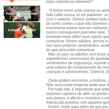
mais colorida ou tolerável?
"A forma como uma criança ou adoles
Não cabe nunca só em palavras, ou
com o exterior. Somos sempre tudo 
tal como somos o que não dizemos o
inscreveria nunca nem em milhares d
outros conseguirem perceber dele.
tornaram mais difícil ouvir aquilo q
comunicar. Muitos adultos, tensos e
nos seus próprios sentimentos, aca
ao que procuram comunicar.
Mas os pais ou adultos com essa c
experiências emocionais de qualida
sentimentos de segurança, suporte e
uma cultura de compreensão do mund
crianças e adolescentes."
(Strecht, 
Onde podem encontrar, o António, a 
Não será muito exigente pedir que 
Por tudo isto, é importante que tod
sejamos capazes de abrir as portas 
aos jovens, o afecto e incentivo a 
interacção positiva com aqueles que
Assim, muito para além do que por 