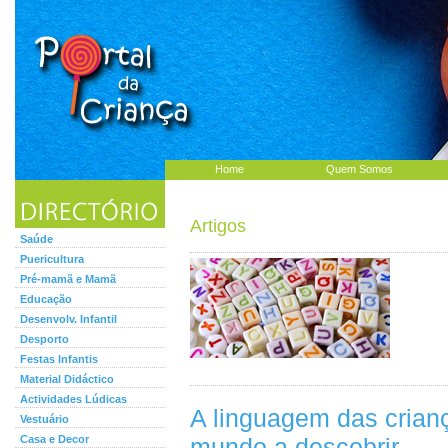
Home
Quem Somos
Artigos
Saúde
Puericultura
Pré-mamã e Mamã
Educação
Desenvolv. Infantil
Desporto
Festas Infantis
Material Didáctico
Actividades Lúdicas
A linguagem das crian
Vestuário
Casa e Decor
mundo a descobrir