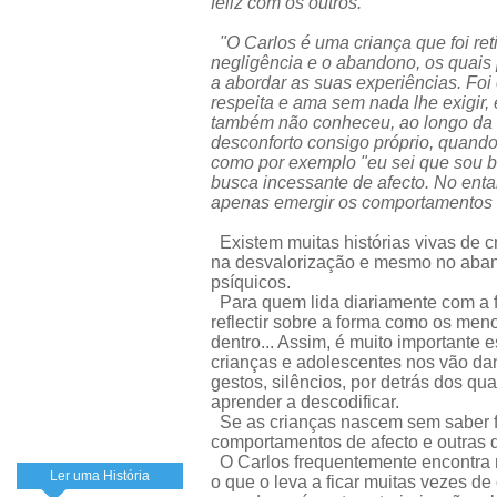
feliz com os outros."
"O Carlos é uma criança que foi re
negligência e o abandono, os quais
a abordar as suas experiências. Foi
respeita e ama sem nada lhe exigir,
também não conheceu, ao longo da su
desconforto consigo próprio, quand
como por exemplo "eu sei que sou bu
busca incessante de afecto. No enta
apenas emergir os comportamentos v
Existem muitas histórias vivas de c
na desvalorização e mesmo no aband
psíquicos.
Para quem lida diariamente com a fai
reflectir sobre a forma como os me
dentro... Assim, é muito importante
crianças e adolescentes nos vão da
gestos, silêncios, por detrás dos qu
aprender a descodificar.
Se as crianças nascem sem saber f
comportamentos de afecto e outras 
O Carlos frequentemente encontra m
Ler uma História
o que o leva a ficar muitas vezes d