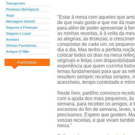
Transportes
Produtos Biológicos
Yoga
"Estar à mesa com aqueles que amo
Massagem Infantil
de que mais gosto e que me dá mais
para além de poder apresentar à fam
Seguros e Finanças
as minhas receitas, é à volta da me
Viagens e Lazer
as alegrias, as tristezas, o crescimen
Animais
conquistas de cada um, os pequeno
Ofertas Formativas
dia a dia. Mas tenho a perfeita noçã
Artigos 2ª Mão
colocar todos os dias na mesa refei
originais e feitas com disponibilida
Publicidade
experiência que quem cozinha todos
lemas fundamentais para que as ref
resultem sempre: receitas simples, 
acessíveis, tempo controlado e míni
Neste livro, partilho convosco recei
com a ajuda dos mais pequenos, às d
semana, para receber os amigos, e t
excessos do fim de semana, leves, s
precisamos. Espero que gostem. Mas
vossas receitas, e que vivam també
mesa."