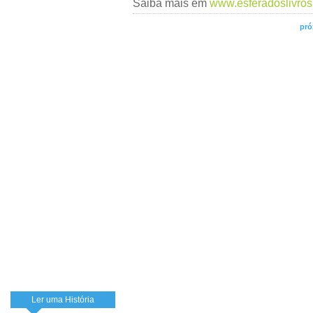
Saiba mais em
www.esferadoslivros
pró
Ler uma História