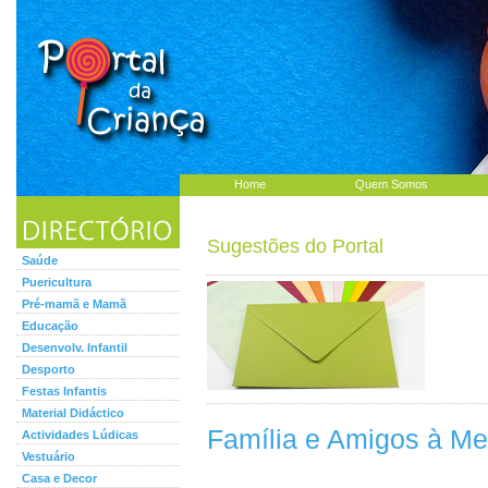
Home
Quem Somos
Sugestões do Portal
Saúde
Puericultura
Pré-mamã e Mamã
Educação
Desenvolv. Infantil
Desporto
Festas Infantis
Material Didáctico
Família e Amigos à M
Actividades Lúdicas
Vestuário
Casa e Decor