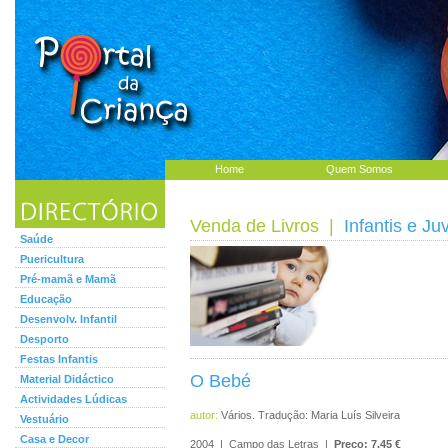
Home
Quem Somos
Venda de Livros
|
Infantis e Ju
Saúde
Puericultura
Pré-mamã e Mamã
Educação
Desenvolv. Infantil
Desporto
Festas Infantis
O Bebé
Material Didáctico
Actividades Lúdicas
autor:
Vários. Tradução: Maria Luís Silveira
Vestuário
Casa e Decor
2004 | Campo das Letras |
Preço: 7.45 €