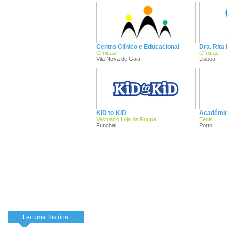
Centro Clínico e Educacional
Dra. Rita
Clínicas
Clínicas
Vila Nova de Gaia
Lisboa
KiD to KiD
Académic
Vestuário Loja de Roupa
Ténis
Funchal
Porto
Ler uma História