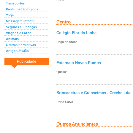
Transportes
Produtos Biológicos
Yoga
Massagem Infantil
Centro
Seguros e Finanças
Colégio Flor da Linha
Viagens e Lazer
Animais
Paço de Arcos
Ofertas Formativas
Artigos 2ª Mão
Publicidade
Externato Novos Rumos
Queluz
Brincadeiras e Guloseimas - Creche Lda.
Porto Salvo
Outros Anunciantes