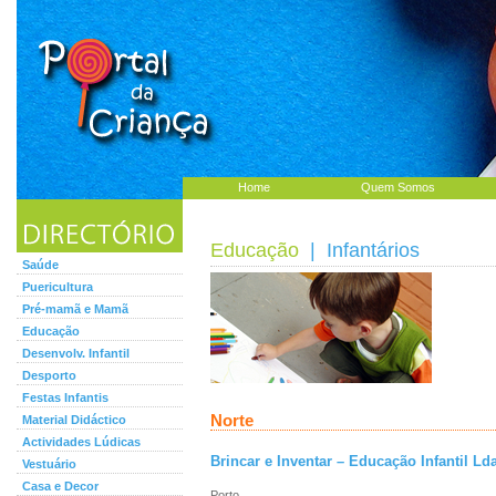
Home
Quem Somos
Educação
| Infantários
Saúde
Puericultura
Pré-mamã e Mamã
Educação
Desenvolv. Infantil
Desporto
Festas Infantis
Norte
Material Didáctico
Actividades Lúdicas
Brincar e Inventar – Educação Infantil Lda
Vestuário
Casa e Decor
Porto