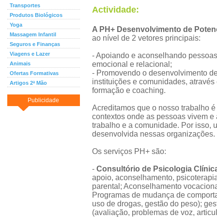
Transportes
Actividade:
Produtos Biológicos
Yoga
A PH+ Desenvolvimento de Poten
Massagem Infantil
ao nível de 2 vetores principais:
Seguros e Finanças
Viagens e Lazer
- Apoiando e aconselhando pessoas
emocional e relacional;
Animais
- Promovendo o desenvolvimento de 
Ofertas Formativas
instituições e comunidades, através 
Artigos 2ª Mão
formação e coaching.
Publicidade
Acreditamos que o nosso trabalho é
contextos onde as pessoas vivem e 
trabalho e a comunidade. Por isso, 
desenvolvida nessas organizações.
Os serviços PH+ são:
-
Consultório de Psicologia Clínic
apoio, aconselhamento, psicoterapia
parental; Aconselhamento vocaciona
Programas de mudança de comportame
uso de drogas, gestão do peso); ges
(avaliação, problemas de voz, articu