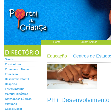
Home
Quem Somos
Educação
|
Centros de Estudo
Saúde
Puericultura
Pré-mamã e Mamã
Educação
Desenvolv. Infantil
Desporto
Festas Infantis
Material Didáctico
PH+ Desenvolvimento 
Actividades Lúdicas
Vestuário
Casa e Decor