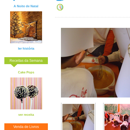
A Noite de Natal
ler história
Receitas da Semana
Cake Pops
ver receita
Venda de Livros