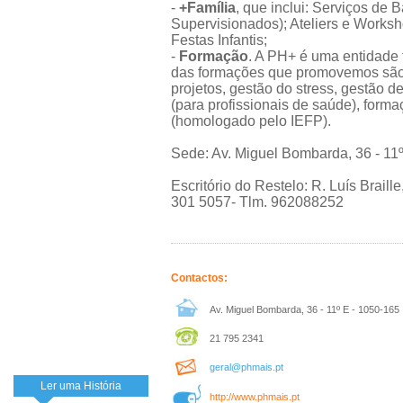
-
+Família
, que inclui: Serviços de 
Supervisionados); Ateliers e Works
Festas Infantis;
-
Formação
. A PH+ é uma entidade
das formações que promovemos são:
projetos, gestão do stress, gestão d
(para profissionais de saúde), form
(homologado pelo IEFP).
Sede: Av. Miguel Bombarda, 36 - 11º
Escritório do Restelo: R. Luís Braille
301 5057- Tlm. 962088252
Contactos:
Av. Miguel Bombarda, 36 - 11º E - 1050-165
21 795 2341
geral@phmais.pt
Ler uma História
http://www.phmais.pt