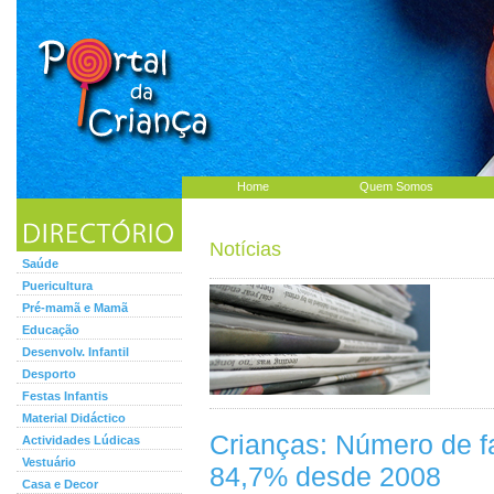
Home
Quem Somos
Notícias
Saúde
Puericultura
Pré-mamã e Mamã
Educação
Desenvolv. Infantil
Desporto
Festas Infantis
Material Didáctico
Crianças: Número de f
Actividades Lúdicas
Vestuário
84,7% desde 2008
Casa e Decor