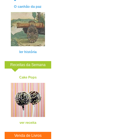
O canhão da paz
ler história
Receitas da Semana
Cake Pops
ver receita
Venda de Livros