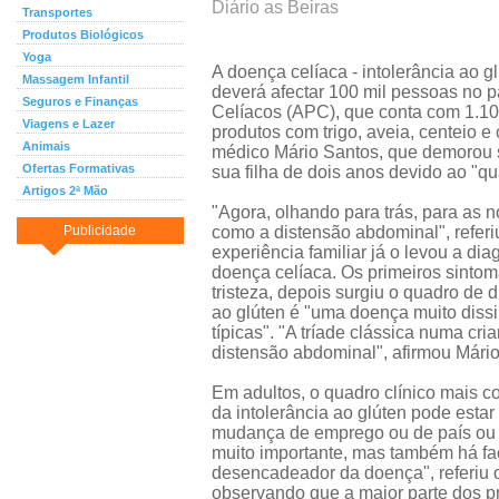
Diário as Beiras
Transportes
Produtos Biológicos
Yoga
A doença celíaca - intolerância ao g
Massagem Infantil
deverá afectar 100 mil pessoas no 
Seguros e Finanças
Celíacos (APC), que conta com 1.100
Viagens e Lazer
produtos com trigo, aveia, centeio 
Animais
médico Mário Santos, que demorou s
Ofertas Formativas
sua filha de dois anos devido ao "qu
Artigos 2ª Mão
"Agora, olhando para trás, para as 
Publicidade
como a distensão abdominal", referi
experiência familiar já o levou a di
doença celíaca. Os primeiros sintom
tristeza, depois surgiu o quadro de d
ao glúten é "uma doença muito diss
típicas". "A tríade clássica numa cri
distensão abdominal", afirmou Mári
Em adultos, o quadro clínico mais 
da intolerância ao glúten pode estar
mudança de emprego ou de país ou a
muito importante, mas também há fa
desencadeador da doença", referiu 
observando que a maior parte dos pr