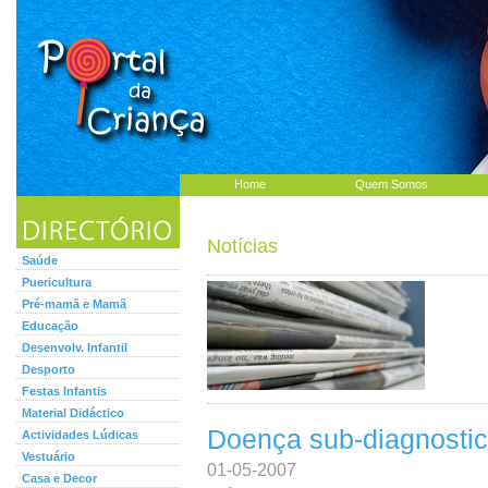
Home
Quem Somos
Notícias
Saúde
Puericultura
Pré-mamã e Mamã
Educação
Desenvolv. Infantil
Desporto
Festas Infantis
Material Didáctico
Doença sub-diagnostica
Actividades Lúdicas
Vestuário
01-05-2007
Casa e Decor