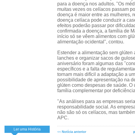
para a doença nos adultos. "Os mé
muitas vezes os celíacos passam por
doença é maior entre as mulheres, r
doença celíaca pode conduzir a caso
efeitos poderão passar por dificuld
confirmada a doença, a família de M
início só se vêem alimentos com glú
alimentação ocidental", contou.
Estender a alimentação sem glúten a
lanches e organizar sacos de gulose
aniversário foram algumas das "conq
específicos e a falta de regulamen
tornam mais difícil a adaptação a 
possibilidade de apresentação na d
glúten como despesas de saúde. O ú
família complementar por deficiência
"As análises para as empresas seri
responsabilidade social. As empre
não são só os celíacos, mas também 
APC.
Ler uma História
<<
Notícia anterior
p