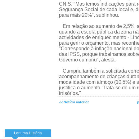
CNIS. "Mas temos indicações para re
Segurança Social de cada local e, 
para mais 20%", sublinhou.
Em relação ao aumento de 2,5%, atr
quando a escola pública da zona nã
actividades de enriquecimento - Lin
para gerir o orçamento, mas reconh
"Corresponde à inflação nacional do
das IPSS, porque trabalhamos sobr
Governo cumpriu", atesta.
Cumpriu também a solicitada correc
acompanhamento de crianças durante
modalidade com almoço (10,5%) e s
justifica o aumento. Trata-se de um 
irrisórios."
<<
Notícia anterior
p
Ler uma História