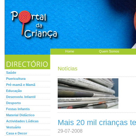
Home
Quem Somos
Notícias
Saúde
Puericultura
Pré-mamã e Mamã
Educação
Desenvolv. Infantil
Desporto
Festas Infantis
Material Didáctico
Mais 20 mil crianças 
Actividades Lúdicas
Vestuário
29-07-2008
Casa e Decor