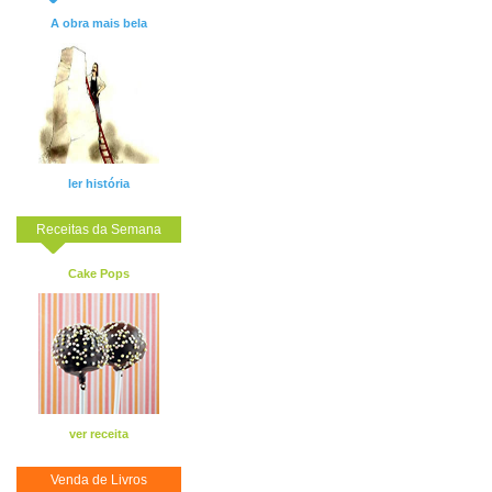
A obra mais bela
ler história
Receitas da Semana
Cake Pops
ver receita
Venda de Livros