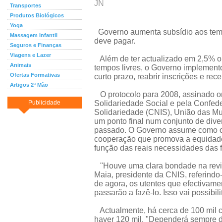
JN
Transportes
Produtos Biológicos
Yoga
Governo aumenta subsídio aos temp
Massagem Infantil
deve pagar.
Seguros e Finanças
Viagens e Lazer
Além de ter actualizado em 2,5% o 
Animais
tempos livres, o Governo implemento
Ofertas Formativas
curto prazo, reabrir inscrições e rec
Artigos 2ª Mão
O protocolo para 2008, assinado on
Publicidade
Solidariedade Social e pela Confede
Solidariedade (CNIS), União das Mu
um ponto final num conjunto de dive
passado. O Governo assume como ob
cooperação que promova a equidade 
função das reais necessidades das f
"Houve uma clara bondade na revis
Maia, presidente da CNIS, referindo-
de agora, os utentes que efectivam
passarão a fazê-lo. Isso vai possibi
Actualmente, há cerca de 100 mil cr
haver 120 mil. "Dependerá sempre d