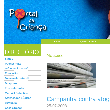
Home
Quem Somos
Notícias
Saúde
Puericultura
Pré-mamã e Mamã
Educação
Desenvolv. Infantil
Desporto
Festas Infantis
Material Didáctico
Campanha contra afog
Actividades Lúdicas
Vestuário
25-07-2008
Casa e Decor