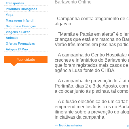
Barlavento Online
Transportes
Produtos Biológicos
Yoga
Campanha contra afogamento de cri
Massagem Infantil
algarvio.
Seguros e Finanças
Viagens e Lazer
"Mamãs e Papás em alerta" é o le
Animais
crianças que está em marcha no Barl
Ofertas Formativas
Verão três mortes em piscinas partic
Artigos 2ª Mão
A campanha do Centro Hospitalar d
Publicidade
creches e infantários do Barlavento 
que foram registados mais casos de
agência Lusa fonte do CHBA.
A campanha de prevenção terá ain
Portimão, dias 2 e 3 de Agosto, com 
a colocar junto às piscinas, tal com
A difusão electrónica de um carta
empreendimentos turísticos do Barl
itinerante sobre a prevenção do afo
iniciativas da campanha.
<<
Notícia anterior
p