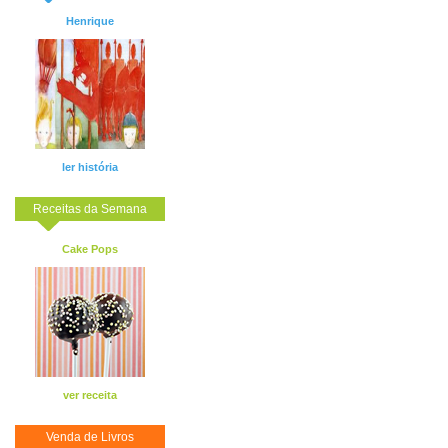
Henrique
ler história
Receitas da Semana
Cake Pops
ver receita
Venda de Livros