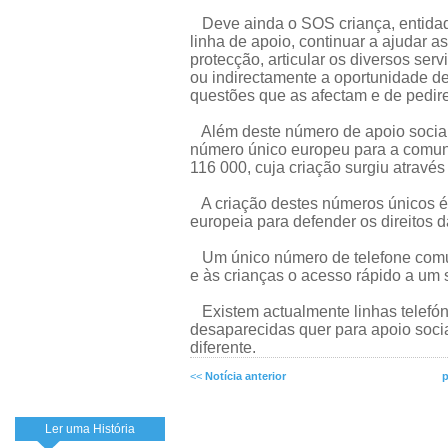
Deve ainda o SOS criança, entidad
linha de apoio, continuar a ajudar 
protecção, articular os diversos ser
ou indirectamente a oportunidade d
questões que as afectam e de pedir
Além deste número de apoio social,
número único europeu para a comun
116 000, cuja criação surgiu atravé
A criação destes números únicos é
europeia para defender os direitos 
Um único número de telefone comum 
e às crianças o acesso rápido a um 
Existem actualmente linhas telefón
desaparecidas quer para apoio soc
diferente.
<<
Notícia anterior
p
Ler uma História