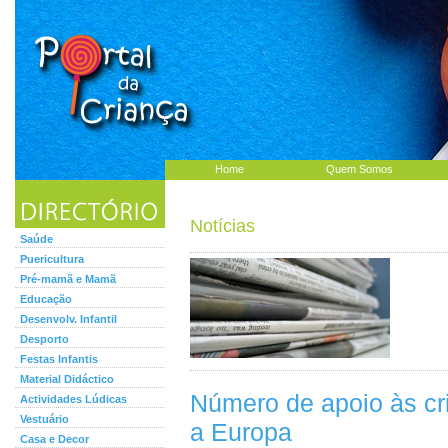
Home
Quem Somos
Notícias
Saúde
Puericultura
Pré-mamã e Mamã
Educação
Desenvolv. Infantil
Desporto
Festas Infantis
Material Didáctico
Número de apoio às c
Actividades Lúdicas
Vestuário
a Europa
Casa e Decor