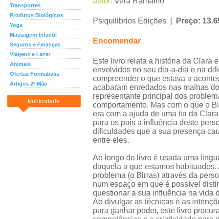
autor:
Vera Ramalho
Transportes
Produtos Biológicos
Psiquilibrios Edições |
Preço: 13.6
Yoga
Massagem Infantil
Encomendar
Seguros e Finanças
Viagens e Lazer
Este livro relata a história da Clara 
Animais
envolvidos no seu dia-a-dia e na dif
Ofertas Formativas
compreender o que estava a acontec
Artigos 2ª Mão
acabaram enredados nas malhas do 
representante principal dos problem
Publicidade
comportamento. Mas com o que o Bi
era com a ajuda de uma tia da Clara,
para os pais a influência deste per
dificuldades que a sua presença ca
entre eles.
Ao longo do livro é usada uma lingu
daquela a que estamos habituados. A
problema (o Birras) através da perso
num espaço em que é possível distin
questionar a sua influência na vida 
Ao divulgar as técnicas e as intenç
para ganhar poder, este livro procu