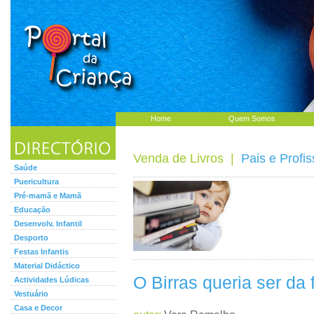
Home
Quem Somos
Venda de Livros
|
Pais e Profis
Saúde
Puericultura
Pré-mamã e Mamã
Educação
Desenvolv. Infantil
Desporto
Festas Infantis
Material Didáctico
O Birras queria ser da 
Actividades Lúdicas
Vestuário
Casa e Decor