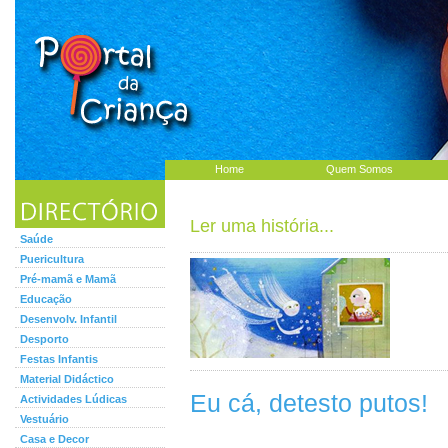
Home
Quem Somos
Ler uma história...
Saúde
Puericultura
Pré-mamã e Mamã
Educação
Desenvolv. Infantil
Desporto
Festas Infantis
Material Didáctico
Eu cá, detesto putos!
Actividades Lúdicas
Vestuário
Casa e Decor