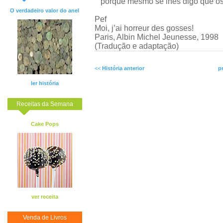
porque mesmo se lhes digo que os 
O verdadeiro valor do anel
Pef
Moi, j’ai horreur des gosses!
Paris, Albin Michel Jeunesse, 1998
(Tradução e adaptação)
<<
História anterior
p
ler história
Receitas da Semana
Cake Pops
ver receita
Venda de Livros