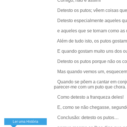
Comigo, não é assim!
Detesto os putos; vêem coisas que 
Detesto especialmente aqueles 
e aqueles que se tornam como as 
Além de tudo isto, os putos gostam
E quando gostam muito uns dos outr
Detesto os putos porque não os c
Mas quando vemos um, esquecemo-n
Quando se põem a cantar em conjunt
parecer-me com um puto que chora.
Como detesto a franqueza deles!
E, como se não chegasse, segundo
Conclusão: detesto os putos…
Ler uma História