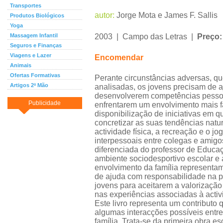
Transportes
autor:
Jorge Mota e James F. Sallis
Produtos Biológicos
Yoga
Massagem Infantil
2003 | Campo das Letras |
Preço
Seguros e Finanças
Viagens e Lazer
Encomendar
Animais
Ofertas Formativas
Perante circunstâncias adversas, qu
Artigos 2ª Mão
analisadas, os jovens precisam de 
desenvolverem competências pesso
Publicidade
enfrentarem um envolvimento mais f
disponibilização de iniciativas em 
concretizar as suas tendências natur
actividade física, a recreação e o jo
interpessoais entre colegas e amigos
diferenciada do professor de Educaç
ambiente sociodesportivo escolar e 
envolvimento da família representam
de ajuda com responsabilidade na 
jovens para aceitarem a valorização
nas experiências associadas à activi
Este livro representa um contributo
algumas interacções possíveis entre
família. Trata-se da primeira obra e