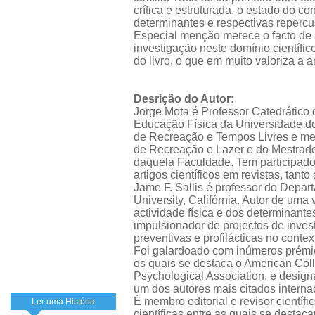
crítica e estruturada, o estado do c
determinantes e respectivas repercu
Especial menção merece o facto de 
investigação neste domínio científic
do livro, o que em muito valoriza a
Desrição do Autor:
Jorge Mota é Professor Catedrático
Educação Física da Universidade do
de Recreação e Tempos Livres e m
de Recreação e Lazer e do Mestrado 
daquela Faculdade. Tem participado
artigos científicos em revistas, tant
Jame F. Sallis é professor do Depa
University, Califórnia. Autor de uma
actividade física e dos determinant
impulsionador de projectos de inve
preventivas e profilácticas no context
Foi galardoado com inúmeros prémios 
os quais se destaca o American Col
Psychological Association, e designad
um dos autores mais citados interna
É membro editorial e revisor científ
Ler uma História
científicas entre as quais se destac