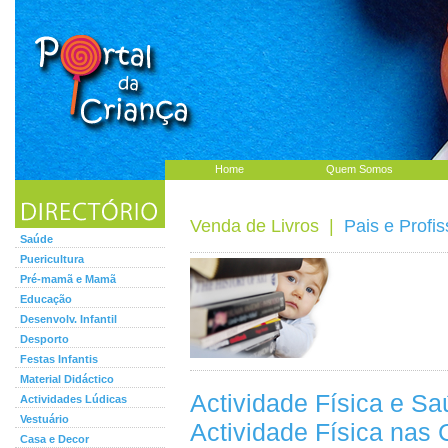
Home
Quem Somos
Venda de Livros
|
Pais e Profis
Saúde
Puericultura
Pré-mamã e Mamã
Educação
Desenvolv. Infantil
Desporto
Festas Infantis
Material Didáctico
Actividade Física e Sa
Actividades Lúdicas
Vestuário
Actividade Física nas
Casa e Decor