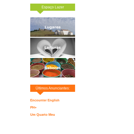
Espaço Lazer
Últimos Anunciantes:
Encounter English
PH+
Um Quarto Meu