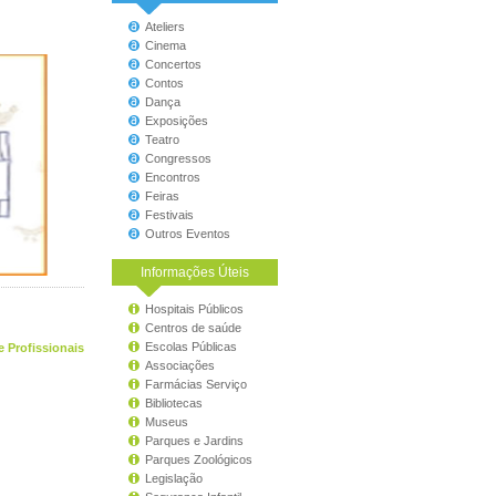
Ateliers
Cinema
Concertos
Contos
Dança
Exposições
Teatro
Congressos
Encontros
Feiras
Festivais
Outros Eventos
Informações Úteis
Hospitais Públicos
Centros de saúde
Escolas Públicas
e Profissionais
Associações
Farmácias Serviço
Bibliotecas
Museus
Parques e Jardins
Parques Zoológicos
Legislação