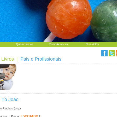
Quem Somos
Como Anunciar
Newsletter
 Livros
|
Pais e Profissionais
o Tó João
o Riachos (org.)
ESGOTADO
Página |
Preço:
€