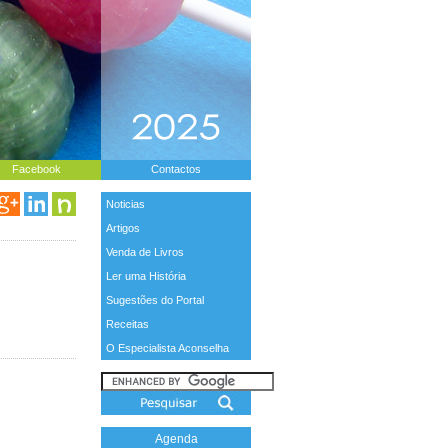
Facebook
Contactos
Noticias
Artigos
Venda de Livros
Ler uma História
Sugestões do Portal
Receitas
O Especialista Aconselha
Agenda