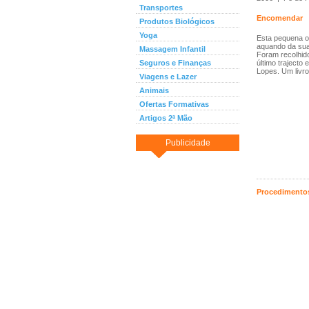
Transportes
Encomendar
Produtos Biológicos
Yoga
Esta pequena o
aquando da sua
Massagem Infantil
Foram recolhid
Seguros e Finanças
último trajecto
Lopes. Um livro
Viagens e Lazer
Animais
Ofertas Formativas
Artigos 2ª Mão
Publicidade
Procedimentos