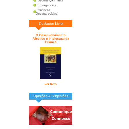
Segurança Infantil
Emergências
Crianças
Desaparecidas
Destaque Livro
O Desenvolvimento
Afectivo e Intelectual da
Criança
ver livro
Opiniões & Sugestões