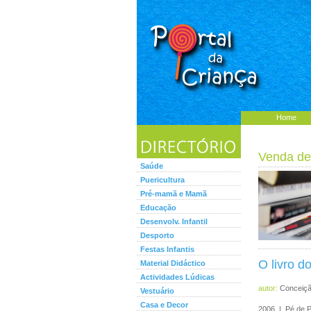
Home
Venda de
Saúde
Puericultura
Pré-mamã e Mamã
Educação
Desenvolv. Infantil
Desporto
Festas Infantis
O livro d
Material Didáctico
Actividades Lúdicas
autor:
Conceiçã
Vestuário
Casa e Decor
2006 | Pé de 