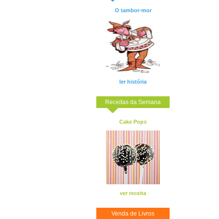
O tambor-mor
ler história
Receitas da Semana
Cake Pops
ver receita
Venda de Livros