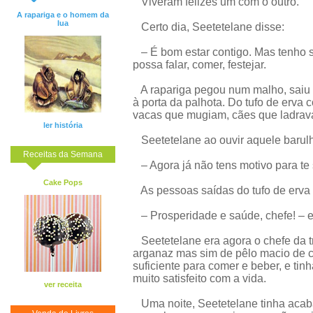
Viveram felizes um com o outro.
A rapariga e o homem da
lua
Certo dia, Seetetelane disse:
– É bom estar contigo. Mas tenho 
possa falar, comer, festejar.
A rapariga pegou num malho, saiu 
à porta da palhota. Do tufo de erva
vacas que mugiam, cães que ladrav
ler história
Seetetelane ao ouvir aquele barulho
Receitas da Semana
– Agora já não tens motivo para te s
Cake Pops
As pessoas saídas do tufo de erva
– Prosperidade e saúde, chefe! – 
Seetetelane era agora o chefe da tr
arganaz mas sim de pêlo macio de ch
suficiente para comer e beber, e ti
muito satisfeito com a vida.
ver receita
Uma noite, Seetetelane tinha acaba