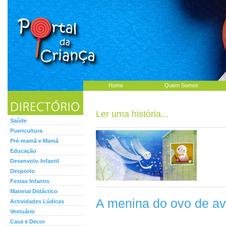
Home
Quem Somos
Ler uma história...
Saúde
Puericultura
Pré-mamã e Mamã
Educação
Desenvolv. Infantil
Desporto
Festas Infantis
Material Didáctico
A menina do ovo de av
Actividades Lúdicas
Vestuário
Casa e Decor