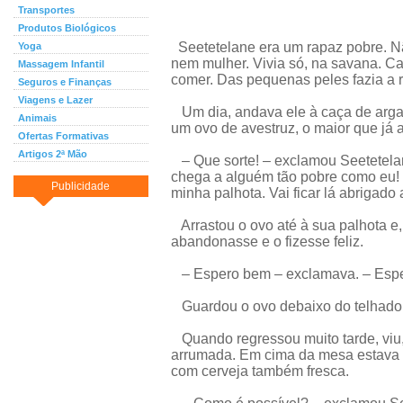
Transportes
Produtos Biológicos
Seetetelane era um rapaz pobre. Nã
Yoga
nem mulher. Vivia só, na savana. C
Massagem Infantil
comer. Das pequenas peles fazia a 
Seguros e Finanças
Viagens e Lazer
Um dia, andava ele à caça de arg
Animais
um ovo de avestruz, o maior que já 
Ofertas Formativas
Artigos 2ª Mão
– Que sorte! – exclamou Seetetelan
chega a alguém tão pobre como eu! 
Publicidade
minha palhota. Vai ficar lá abrigado
Arrastou o ovo até à sua palhota e,
abandonasse e o fizesse feliz.
– Espero bem – exclamava. – Esper
Guardou o ovo debaixo do telhado 
Quando regressou muito tarde, viu,
arrumada. Em cima da mesa estava u
com cerveja também fresca.