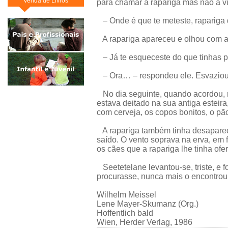
Venda de Livros
para chamar a rapariga mas não a vi
– Onde é que te meteste, rapariga 
A rapariga apareceu e olhou com ar 
– Já te esqueceste do que tinhas p
– Ora… – respondeu ele. Esvaziou
No dia seguinte, quando acordou, n
estava deitado na sua antiga esteira
com cerveja, os copos bonitos, o pão
A rapariga também tinha desapareci
saído. O vento soprava na erva, em 
os cães que a rapariga lhe tinha ofe
Seetetelane levantou-se, triste, e f
procurasse, nunca mais o encontrou
Wilhelm Meissel
Lene Mayer-Skumanz (Org.)
Hoffentlich bald
Wien, Herder Verlag, 1986