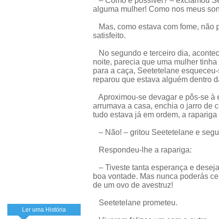
– Como é possível? – exclamou See
alguma mulher! Como nos meus sonh
Mas, como estava com fome, não pe
satisfeito.
No segundo e terceiro dia, aconte
noite, parecia que uma mulher tinha 
para a caça, Seetetelane esqueceu-s
reparou que estava alguém dentro d
Aproximou-se devagar e pôs-se à es
arrumava a casa, enchia o jarro de 
tudo estava já em ordem, a rapariga 
– Não! – gritou Seetetelane e segur
Respondeu-lhe a rapariga:
– Tiveste tanta esperança e desejast
boa vontade. Mas nunca poderás cen
de um ovo de avestruz!
Seetetelane prometeu.
Ler uma História