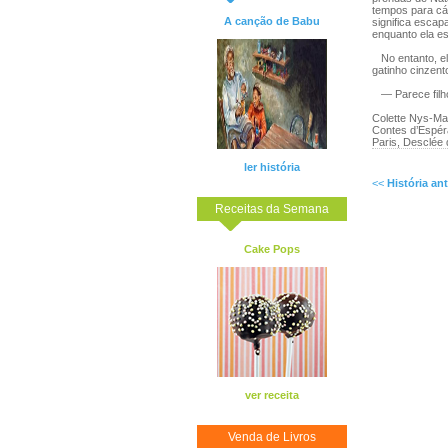
tempos para cá.
A canção de Babu
significa escap
enquanto ela e
No entanto, ele
gatinho cinzent
— Parece filho
Colette Nys-M
Contes d’Espé
Paris, Desclée
ler história
<<
História ant
Receitas da Semana
Cake Pops
ver receita
Venda de Livros