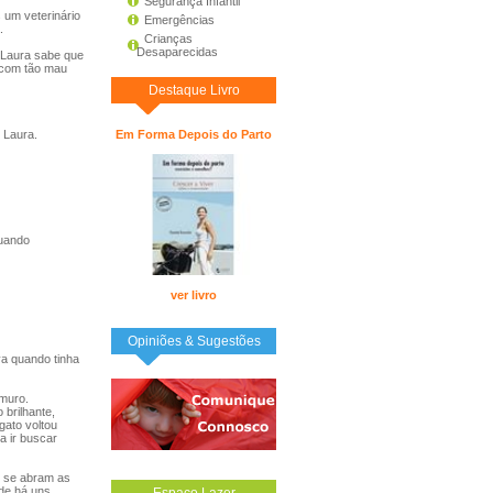
Segurança Infantil
 um veterinário
Emergências
.
Crianças
Desaparecidas
 Laura sabe que
á com tão mau
Destaque Livro
 Laura.
Em Forma Depois do Parto
Quando
ver livro
Opiniões & Sugestões
a quando tinha
muro.
 brilhante,
gato voltou
a ir buscar
e se abram as
 de há uns
Espaço Lazer