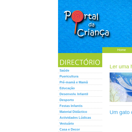
Home
Ler uma hi
Saúde
Puericultura
Pré-mamã e Mamã
Educação
Desenvolv. Infantil
Desporto
Festas Infantis
Um gato d
Material Didáctico
Actividades Lúdicas
Vestuário
Casa e Decor