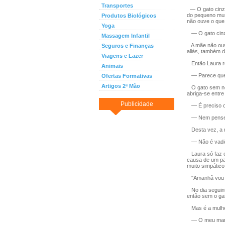
Transportes
— O gato cinze
do pequeno muro
Produtos Biológicos
não ouve o que 
Yoga
— O gato cinze
Massagem Infantil
A mãe não ouve
Seguros e Finanças
aliás, também d
Viagens e Lazer
Então Laura re
Animais
— Parece que o
Ofertas Formativas
Artigos 2ª Mão
O gato sem nome
abriga-se entre
Publicidade
— É preciso ch
— Nem penses! 
Desta vez, a 
— Não é vadio,
Laura só faz o 
causa de um pa
muito simpático
"Amanhã vou es
No dia seguint
então sem o gat
Mas é a mulher
— O meu marid