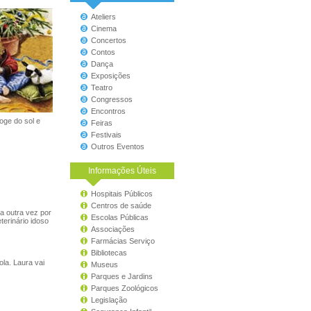
Ateliers
Cinema
Concertos
Contos
Dança
Exposições
Teatro
Congressos
Encontros
oge do sol e
Feiras
Festivais
Outros Eventos
Informações Úteis
Hospitais Públicos
Centros de saúde
a outra vez por
Escolas Públicas
erinário idoso
Associações
Farmácias Serviço
Bibliotecas
la. Laura vai
Museus
Parques e Jardins
Parques Zoológicos
Legislação