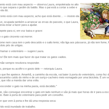
nto está com mau aspecto — observa Laura, empoleirada no alto
 que separa o jardim do baldio. Mas o pai está a cortar a sebe e
ela diz.
nto está com mau aspecto; acho que está doente… — insiste ela.
, ocupada também a arrancar as ervas do passeio, o que Laura,
evia estar a fazer para a ajudar.
pete para si, em voz baixa e grave:
 gato cinzento vai morrer.
 nem casa tem o pelo descaído e o salto lento; não liga aos pássaros, já não tem fome, f
 dois pés de urtigas.
amar o veterinário — sugere Laura.
Ele tem mais que fazer do que tratar os gatos vadios.
mãe sempre resolvera responder.
 porque eu acolhi-o e gosto dele — retorquiu Laura.
que lhe apetece. Amanhã, a caminho da escola, vai bater à porta do veterinário, como fez d
ssarinho caído do ninho e de um ouriço-cacheiro meio esmagado por uma bicicleta. É um vet
, que não a manda dar uma volta.
conder o gato na minha pasta, está decidido."
e, não consegue encontrar o gato em lado nenhum e são já mais que horas de ir para a esco
o. Bate à porta do veterinário para pedir um conselho.
 que vem à porta e lhe dá uma resposta seca:
o está inundado de trabalho.