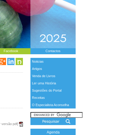
Facebook
Contactos
Noticias
Artigos
Venda de Livros
Ler uma História
Sugestões do Portal
Receitas
O Especialista Aconselha
r versão pdf]
Agenda