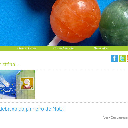
Quem Somos
Como Anunciar
Newsletter
stória...
ebaixo do pinheiro de Natal
[Ler / Descarrega