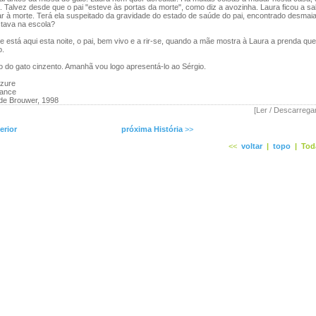
 Talvez desde que o pai "esteve às portas da morte", como diz a avozinha. Laura ficou a sa
ar à morte. Terá ela suspeitado da gravidade do estado de saúde do pai, encontrado desmai
stava na escola?
 está aqui esta noite, o pai, bem vivo e a rir-se, quando a mãe mostra à Laura a prenda q
o.
 do gato cinzento. Amanhã vou logo apresentá-lo ao Sérgio.
azure
rance
 de Brouwer, 1998
[Ler / Descarrega
erior
próxima História
>>
<<
voltar
|
topo
|
Tod