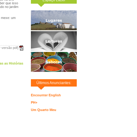
ber que isso
ado no jardim
ue mexe: um
r versão pdf]
as as Histórias
Últimos Anunciantes:
Encounter English
PH+
Um Quarto Meu