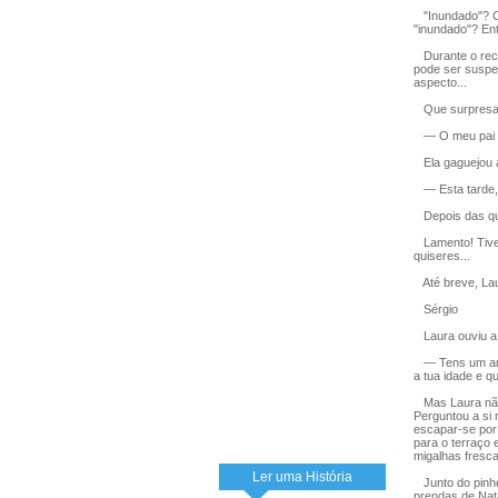
"Inundado"? O 
"inundado"? En
Durante o recr
pode ser suspen
aspecto...
Que surpresa!
— O meu pai va
Ela gaguejou a
— Esta tarde, L
Depois das qua
Lamento! Tive 
quiseres...
Até breve, Lau
Sérgio
Laura ouviu a m
— Tens um amig
a tua idade e qu
Mas Laura não 
Perguntou a si 
escapar-se por 
para o terraço 
migalhas fresca
Ler uma História
Junto do pinhe
prendas de Nata