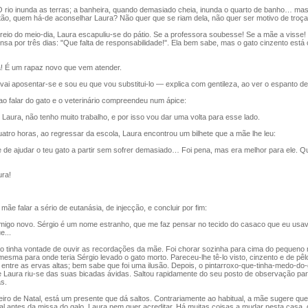
rio inunda as terras; a banheira, quando demasiado cheia, inunda o quarto de banho… mas
tão, quem há-de aconselhar Laura? Não quer que se riam dela, não quer ser motivo de troça
eio do meio-dia, Laura escapuliu-se do pátio. Se a professora soubesse! Se a mãe a visse!
sa por três dias: "Que falta de responsabilidade!". Ela bem sabe, mas o gato cinzento est
 É um rapaz novo que vem atender.
i aposentar-se e sou eu que vou substitui-lo — explica com gentileza, ao ver o espanto de
o falar do gato e o veterinário compreendeu num ápice:
aura, não tenho muito trabalho, e por isso vou dar uma volta para esse lado.
tro horas, ao regressar da escola, Laura encontrou um bilhete que a mãe lhe leu:
de ajudar o teu gato a partir sem sofrer demasiado… Foi pena, mas era melhor para ele. 
ra!
ãe falar a sério de eutanásia, de injecção, e concluir por fim:
o novo. Sérgio é um nome estranho, que me faz pensar no tecido do casaco que eu usav
e...
tinha vontade de ouvir as recordações da mãe. Foi chorar sozinha para cima do pequeno 
mesma para onde teria Sérgio levado o gato morto. Pareceu-lhe tê-lo visto, cinzento e de pêlo
entre as ervas altas; bem sabe que foi uma ilusão. Depois, o pintarroxo-que-tinha-medo-do-
e Laura riu-se das suas bicadas ávidas. Saltou rapidamente do seu posto de observação par
s.
iro de Natal, está um presente que dá saltos. Contrariamente ao habitual, a mãe sugere qu
l antes da missa do galo. Laura nem quer acreditar. Há muitas coisas a mudar nesta casa,