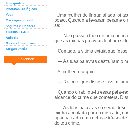
Transportes
Produtos Biológicos
Uma mulher de língua afiada foi a
Yoga
boato. Quando a levaram perante o r
Massagem Infantil
se:
Seguros e Finanças
Viagens e Lazer
— Não passou tudo de uma brincad
Animais
que as minhas palavras tenham sido
Ofertas Formativas
Artigos 2ª Mão
Contudo, a vítima exigia que fosse f
Publicidade
— As tuas palavras destruíram o 
A mulher retorquiu:
— Retiro o que disse e, assim, anu
Quando o rabi ouviu estas palavra
alcance do crime que cometera. Diss
— As tuas palavras só serão descul
minha almofada para o mercado, cort
apanha cada uma delas e trá-las de v
do teu crime.