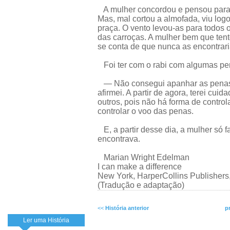
A mulher concordou e pensou para 
Mas, mal cortou a almofada, viu log
praça. O vento levou-as para todos 
das carroças. A mulher bem que ten
se conta de que nunca as encontrari
Foi ter com o rabi com algumas pe
— Não consegui apanhar as penas to
afirmei. A partir de agora, terei cui
outros, pois não há forma de control
controlar o voo das penas.
E, a partir desse dia, a mulher só 
encontrava.
Marian Wright Edelman
I can make a difference
New York, HarperCollins Publishers
(Tradução e adaptação)
<<
História anterior
p
Ler uma História