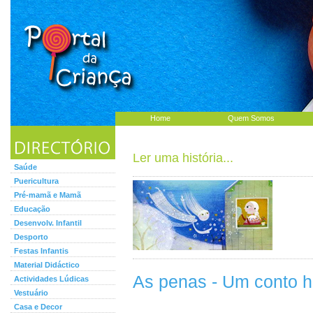
Home
Quem Somos
Ler uma história...
Saúde
Puericultura
Pré-mamã e Mamã
Educação
Desenvolv. Infantil
Desporto
Festas Infantis
Material Didáctico
As penas - Um conto h
Actividades Lúdicas
Vestuário
Casa e Decor