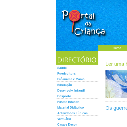
Home
Ler uma hi
Saúde
Puericultura
Pré-mamã e Mamã
Educação
Desenvolv. Infantil
Desporto
Festas Infantis
Os guerre
Material Didáctico
Actividades Lúdicas
Vestuário
Casa e Decor