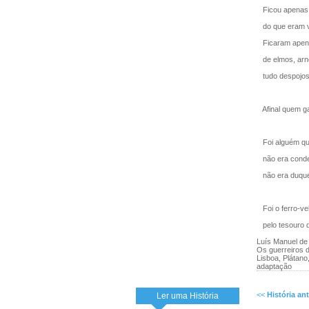
Ficou apenas 
do que eram v
Ficaram apena
de elmos, arne
tudo despojos,
Afinal quem g
Foi alguém que
não era conde
não era duque
Foi o ferro-vel
pelo tesouro d
Luís Manuel de
Os guerreiros d
Lisboa, Plátano
adaptação
<<
História ant
Ler uma História