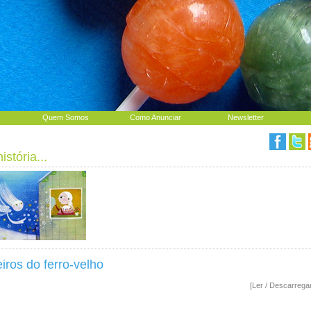
Quem Somos
Como Anunciar
Newsletter
stória...
iros do ferro-velho
[Ler / Descarrega