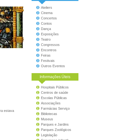
Ateliers
Cinema
Concertos
Contos
Dança
Exposições
Teatro
Congressos
Encontros
Feiras
Festivais
Outros Eventos
Informações Úteis
Hospitais Públicos
Centros de saúde
Escolas Públicas
Associações
Farmácias Serviço
ra estava
Bibliotecas
Museus
Parques e Jardins
Parques Zoológicos
Legislação