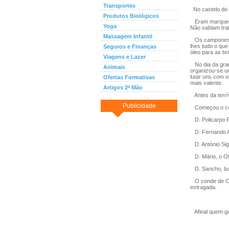
Transportes
No castelo do T
Produtos Biológicos
Eram marquese
Yoga
Não sabiam tra
Massagem Infantil
Os camponeses
lhes tudo o qu
Seguros e Finanças
óleo para as br
Viagens e Lazer
No dia da gran
Animais
organizou-se um
lutar uns com o
Ofertas Formativas
mais valente.
Artigos 2ª Mão
Antes da terrí
Publicidade
Começou o com
D. Policarpo Pic
D. Fernando Ar
D. António Sig
D. Mário, o Olí
D. Sancho, bar
O conde de Cor
estragada.
Afinal quem g