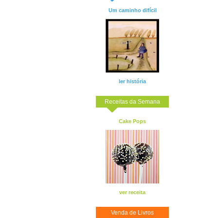
Um caminho difícil
ler história
Receitas da Semana
Cake Pops
ver receita
Venda de Livros