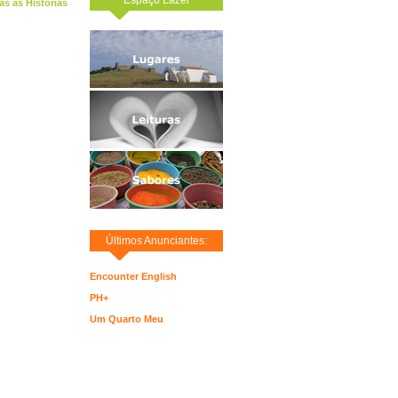
as as Histórias
Últimos Anunciantes:
Encounter English
PH+
Um Quarto Meu