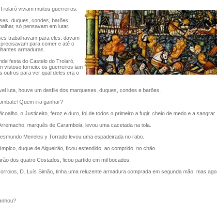
rolaró viviam muitos guerreiros.
s, duques, condes, barões…
balhar, só pensavam em lutar.
 trabalhavam para eles: davam-
e precisavam para comer e até o
ilhantes armaduras.
de festa do Castelo do Trolaró,
 vistoso torneio: os guerreiros iam
s outros para ver qual deles era o
vel luta, houve um desfile dos marqueses, duques, condes e barões.
bate! Quem iria ganhar?
oalho, o Justiceiro, feroz e duro, foi de todos o primeiro a fugir, cheio de medo e a sangrar.
remacho, marquês de Carambola, levou uma cacetada na tola.
esmundo Meireles y Torrado levou uma espadeirada no rabo.
mpico, duque de Algueirão, ficou estendido, ao comprido, no chão.
ão dos quatro Costados, ficou partido em mil bocados.
roios, D. Luís Simão, tinha uma reluzente armadura comprada em segunda mão, mas ago
anhou?