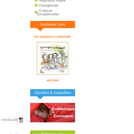
Segurança Infantil
Emergências
Crianças
Desaparecidas
Destaque Livro
Os amigos e a amizade
ver livro
Opiniões & Sugestões
r versão pdf]
Espaço Lazer