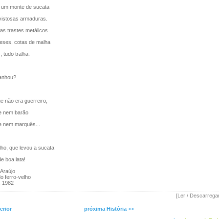
um monte de sucata
istosas armaduras.
s trastes metálicos
ses, cotas de malha
 tudo tralha.
anhou?
 não era guerreiro,
 nem barão
 nem marquês...
ho, que levou a sucata
e boa lata!
 Araújo
o ferro-velho
, 1982
[Ler / Descarrega
erior
próxima História
>>