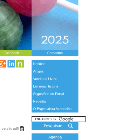
Facebook
Contactos
Noticias
Artigos
Venda de Livros
Ler uma História
Sugestões do Portal
Receitas
O Especialista Aconselha
r versão pdf]
Agenda