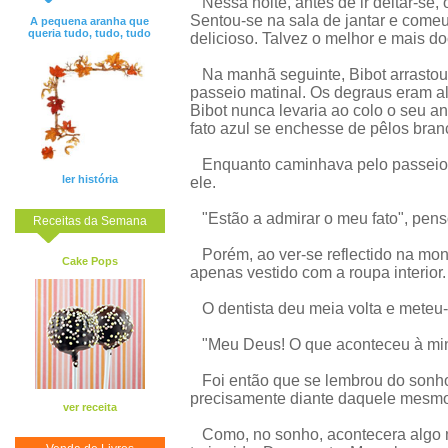
Nessa noite, antes de ir deitar-se, 
Sentou-se na sala de jantar e comeu
A pequena aranha que
queria tudo, tudo, tudo
delicioso. Talvez o melhor e mais d
Na manhã seguinte, Bibot arrastou
passeio matinal. Os degraus eram al
Bibot nunca levaria ao colo o seu a
fato azul se enchesse de pêlos bran
Enquanto caminhava pelo passeio,
ler história
ele.
"Estão a admirar o meu fato", pens
Receitas da Semana
Porém, ao ver-se reflectido na mont
Cake Pops
apenas vestido com a roupa interior.
O dentista deu meia volta e meteu-
"Meu Deus! O que aconteceu à mi
Foi então que se lembrou do sonho 
precisamente diante daquele mesmo c
ver receita
Como, no sonho, acontecera algo m