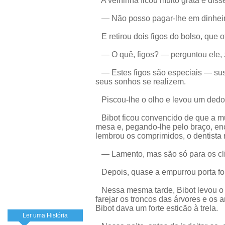
A velhinha ficou muito grata e diss
— Não posso pagar-lhe em dinheiro,
E retirou dois figos do bolso, que o
— O quê, figos? — perguntou ele,
— Estes figos são especiais — sus
seus sonhos se realizem.
Piscou-lhe o olho e levou um dedo 
Bibot ficou convencido de que a mu
mesa e, pegando-lhe pelo braço, en
lembrou os comprimidos, o dentista
— Lamento, mas são só para os cl
Depois, quase a empurrou porta fo
Nessa mesma tarde, Bibot levou o 
farejar os troncos das árvores e os 
Bibot dava um forte esticão à trela.
Ler uma História