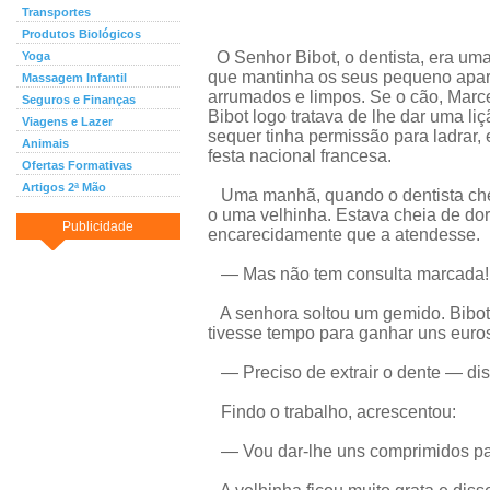
Transportes
Produtos Biológicos
O Senhor Bibot, o dentista, era um
Yoga
que mantinha os seus pequeno apar
Massagem Infantil
arrumados e limpos. Se o cão, Marce
Seguros e Finanças
Bibot logo tratava de lhe dar uma l
Viagens e Lazer
sequer tinha permissão para ladrar, 
Animais
festa nacional francesa.
Ofertas Formativas
Artigos 2ª Mão
Uma manhã, quando o dentista cheg
o uma velhinha. Estava cheia de dor
Publicidade
encarecidamente que a atendesse.
— Mas não tem consulta marcada! 
A senhora soltou um gemido. Bibot 
tivesse tempo para ganhar uns euros
— Preciso de extrair o dente — dis
Findo o trabalho, acrescentou:
— Vou dar-lhe uns comprimidos par