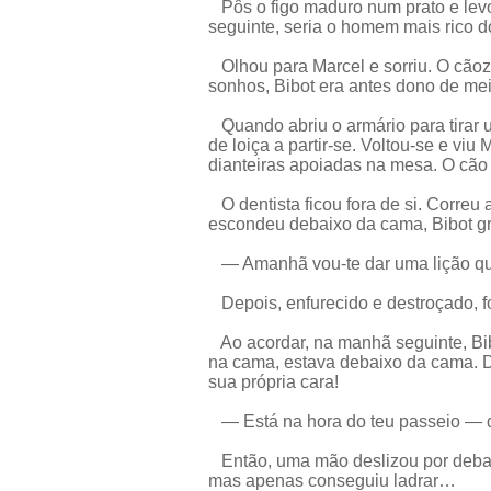
Pôs o figo maduro num prato e lev
seguinte, seria o homem mais rico 
Olhou para Marcel e sorriu. O cãozi
sonhos, Bibot era antes dono de me
Quando abriu o armário para tirar u
de loiça a partir-se. Voltou-se e vi
dianteiras apoiadas na mesa. O cão 
O dentista ficou fora de si. Correu 
escondeu debaixo da cama, Bibot gri
— Amanhã vou-te dar uma lição qu
Depois, enfurecido e destroçado, fo
Ao acordar, na manhã seguinte, Bib
na cama, estava debaixo da cama. De
sua própria cara!
— Está na hora do teu passeio — d
Então, uma mão deslizou por debaixo
mas apenas conseguiu ladrar…