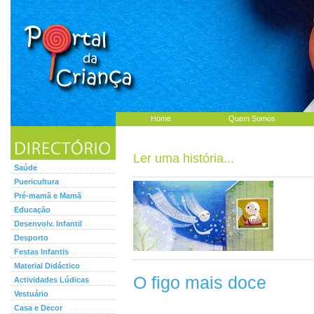
Home
Quem Somos
Ler uma história...
Saúde
Puericultura
Pré-mamã e Mamã
Educação
Desenvolv. Infantil
Desporto
Festas Infantis
Material Didáctico
O figo mais doce
Actividades Lúdicas
Vestuário
Casa e Decor