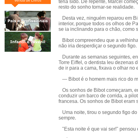
Venda de Livros
teria sido. De repente, Marcel começo
resto do sonho tornar-se realidade.
Desta vez, ninguém reparou em Bib
interior, porque todos os olhos de Pa
se ia inclinando para o chão, como s
Bibot compreendeu que a velhinha d
não iria desperdiçar o segundo figo.
Durante as semanas seguintes, enq
Torre Eiffel, o dentista leu dezenas 
de ir para a cama, fixava o olhar no
— Bibot é o homem mais rico do mu
Os sonhos de Bibot começaram, em 
conduzir um barco de corrida, a pilo
francesa. Os sonhos de Bibot eram 
Uma noite, tirou o segundo figo do a
sempre.
"Esta noite é que vai ser!" pensou o