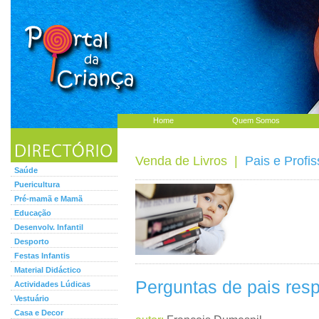
Home
Quem Somos
Venda de Livros
|
Pais e Profis
Saúde
Puericultura
Pré-mamã e Mamã
Educação
Desenvolv. Infantil
Desporto
Festas Infantis
Material Didáctico
Perguntas de pais res
Actividades Lúdicas
Vestuário
Casa e Decor