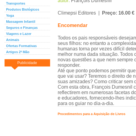
autor:
François Dumesnil
Transportes
Produtos Biológicos
Climepsi Editores |
Preço: 16.00 €
Yoga
Massagem Infantil
Encomendar
Seguros e Finanças
Viagens e Lazer
Todos os pais responsáveis desejam
Animais
seus filhos: no entanto a complexid
Ofertas Formativas
humanas torna por vezes difícil dete
Artigos 2ª Mão
melhor numa dada situação. Todos 
novas questões a que nem sempre
Publicidade
responder.
Até que ponto podemos permitir que
que vai usar? Teremos o direito de 
suas amizades? Como criticar sem d
Com esta obra, François Dumesnil co
reflectirem em numerosas facetas do
e educadores, fornecendo-lhes indi
para os guiar no dia-a-dia.
Procedimentos para a Aquisição de Livros