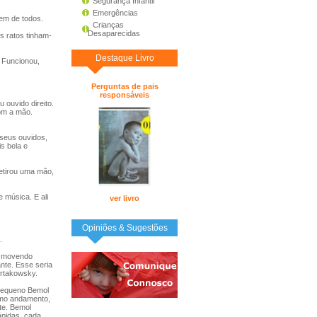
Segurança Infantil
Emergências
em de todos.
Crianças
Desaparecidas
s ratos tinham-
Destaque Livro
 Funcionou,
Perguntas de pais
responsáveis
ouvido direito.
om a mão.
 seus ouvidos,
s bela e
retirou uma mão,
 música. E ali
ver livro
Opiniões & Sugestões
.
, movendo
nte. Esse seria
ortakowsky.
 pequeno Bemol
imo andamento,
te. Bemol
ápidas, cada