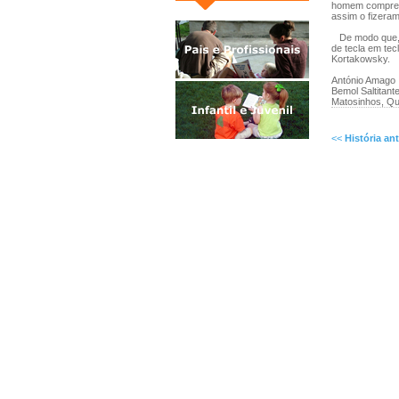
homem compreen
assim o fizeram
De modo que, se
de tecla em tec
Kortakowsky.
António Amago
Bemol Saltitant
Matosinhos, Qui
<<
História ant