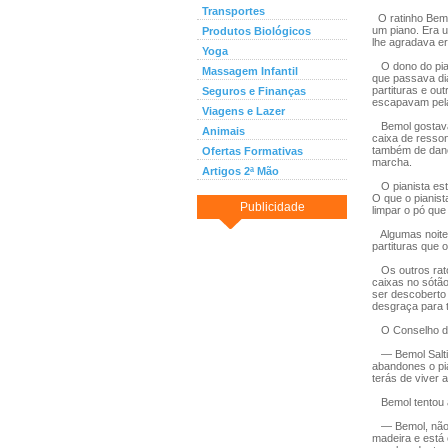
Transportes
O ratinho Bemol
um piano. Era u
Produtos Biológicos
lhe agradava er
Yoga
O dono do pian
Massagem Infantil
que passava dia
partituras e o
Seguros e Finanças
escapavam pela
Viagens e Lazer
Bemol gostava 
Animais
caixa de resso
também de danç
Ofertas Formativas
marcha.
Artigos 2ª Mão
O pianista est
O que o pianist
Publicidade
limpar o pó qu
Algumas noites,
partituras que 
Os outros rato
caixas no sótão
ser descoberto 
desgraça para 
O Conselho dos
— Bemol Saltit
abandones o pi
terás de viver 
Bemol tentou a
— Bemol, não s
madeira e está 