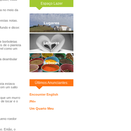
Espaço Lazer
ta no meio da
estas notas.
fundo e disse:
e borboletas
 de o pianista
ável como um
 a deambular
Últimos Anunciantes:
sta estava
 com um salto
Encounter English
a que um murro
 de tocar e o
PH+
Um Quarto Meu
ueno roedor
o. Então, o