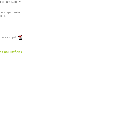
a e um rato. E
inho que salta
to de
r versão pdf]
as as Histórias