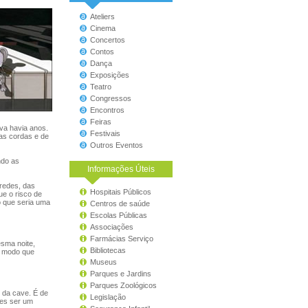
Ateliers
Cinema
Concertos
Contos
Dança
Exposições
Teatro
Congressos
Encontros
Feiras
va havia anos.
Festivais
 as cordas e de
Outros Eventos
ndo as
Informações Úteis
redes, das
Hospitais Públicos
ue o risco de
o que seria uma
Centros de saúde
Escolas Públicas
Associações
Farmácias Serviço
esma noite,
Bibliotecas
e modo que
Museus
Parques e Jardins
Parques Zoológicos
 da cave. É de
Legislação
res ser um