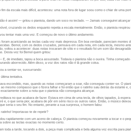
 fim da escala mais difícil, aconteceu: uma nota fora de lugar soou como o chiar de uma por
o é assim! — gritou o pianista, dando um soco no teclado. — Jamais conseguirei alcançar 
vel, cruzando os dedos enquanto repetia a escala mentalmente. Então, o pianista respirou 
u tentar mais uma vez. E começou de novo o último andamento.
oram acariciando as teclas cada vez mais depressa. Em boa verdade, pareciam montes d
ecidas. Bemol, com os dedos cruzados, pensava em cada nota, em cada tecla, mesmo antes
tão, voltou a acontecer: duas notas trocaram de sítio e o resultado foi um som tão desagrad
s. Desta vez foi Bemol quem gritou:
E, de imediato, tapou a boca assustado. Todavia o pianista não o ouvira. Tinha começado
urando aborrecido. Além disso, a voz dos ratos não é lá grande coisa.
u a sentar-se, sussurrando:
ltima tentativa.
va escondido, mas, quando as notas começaram a soar, não conseguiu conter-se. O piani
ao mesmo compasso que o fizera falhar e foi então que o ratinho saiu detrás da estante e,
air exactamente sobre a nota que o pianista não conseguira alcançar.
ditava no que acabara de fazer. Estava em cima de uma tecla, de olhos tapados, à esper
ré e, o que seria pior, acabara de pôr em sério risco os outros ratos. Então, o músico deixou
que seria o seu fim. No entanto, perante a sua surpresa, o homem falou:
atinho! Importavas-te de repetir?
ou rapidamente com um aceno de cabeça. O pianista começou novamente a tocar e o peq
va sobre as teclas exactas no momento certo.
 toda a tarde, tocando a dois, a peça mais complicada e bela alguma vez escrita para pian