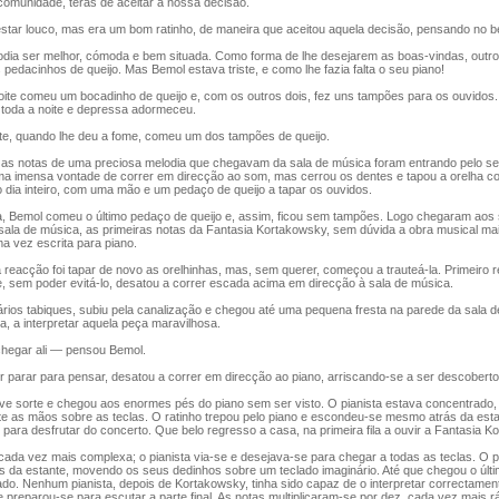
omunidade, terás de aceitar a nossa decisão.
tar louco, mas era um bom ratinho, de maneira que aceitou aquela decisão, pensando no b
dia ser melhor, cómoda e bem situada. Como forma de lhe desejarem as boas-vindas, outro
s pedacinhos de queijo. Mas Bemol estava triste, e como lhe fazia falta o seu piano!
ite comeu um bocadinho de queijo e, com os outros dois, fez uns tampões para os ouvidos.
 toda a noite e depressa adormeceu.
e, quando lhe deu a fome, comeu um dos tampões de queijo.
s notas de uma preciosa melodia que chegavam da sala de música foram entrando pelo seu 
ma imensa vontade de correr em direcção ao som, mas cerrou os dentes e tapou a orelha c
dia inteiro, com uma mão e um pedaço de queijo a tapar os ouvidos.
a, Bemol comeu o último pedaço de queijo e, assim, ficou sem tampões. Logo chegaram aos
sala de música, as primeiras notas da Fantasia Kortakowsky, sem dúvida a obra musical mai
a vez escrita para piano.
reacção foi tapar de novo as orelhinhas, mas, sem querer, começou a trauteá-la. Primeiro 
e, sem poder evitá-lo, desatou a correr escada acima em direcção à sala de música.
os tabiques, subiu pela canalização e chegou até uma pequena fresta na parede da sala de
ta, a interpretar aquela peça maravilhosa.
egar ali — pensou Bemol.
parar para pensar, desatou a correr em direcção ao piano, arriscando-se a ser descoberto
 sorte e chegou aos enormes pés do piano sem ser visto. O pianista estava concentrado
te as mãos sobre as teclas. O ratinho trepou pelo piano e escondeu-se mesmo atrás da esta
o para desfrutar do concerto. Que belo regresso a casa, na primeira fila a ouvir a Fantasia K
ada vez mais complexa; o pianista via-se e desejava-se para chegar a todas as teclas. O
ás da estante, movendo os seus dedinhos sobre um teclado imaginário. Até que chegou o últ
do. Nenhum pianista, depois de Kortakowsky, tinha sido capaz de o interpretar correctamen
e preparou-se para escutar a parte final. As notas multiplicaram-se por dez, cada vez mais r