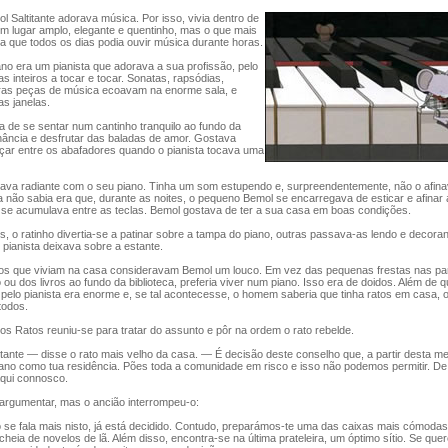
 Saltitante adorava música. Por isso, vivia dentro de
m lugar amplo, elegante e quentinho, mas o que mais
a que todos os dias podia ouvir música durante horas.
o era um pianista que adorava a sua profissão, pelo
s inteiros a tocar e tocar. Sonatas, rapsódias,
utras peças de música ecoavam na enorme sala, e
s janelas.
de se sentar num cantinho tranquilo ao fundo da
nância e desfrutar das baladas de amor. Gostava
ar entre os abafadores quando o pianista tocava uma
ava radiante com o seu piano. Tinha um som estupendo e, surpreendentemente, não o afina
a não sabia era que, durante as noites, o pequeno Bemol se encarregava de esticar e afinar
e se acumulava entre as teclas. Bemol gostava de ter a sua casa em boas condições.
 o ratinho divertia-se a patinar sobre a tampa do piano, outras passava-as lendo e decora
o pianista deixava sobre a estante.
s que viviam na casa consideravam Bemol um louco. Em vez das pequenas frestas nas pa
 ou dos livros ao fundo da biblioteca, preferia viver num piano. Isso era de doidos. Além de q
pelo pianista era enorme e, se tal acontecesse, o homem saberia que tinha ratos em casa, 
todos.
 Ratos reuniu-se para tratar do assunto e pôr na ordem o rato rebelde.
ante — disse o rato mais velho da casa. — É decisão deste conselho que, a partir desta m
ano como tua residência. Pões toda a comunidade em risco e isso não podemos permitir. D
aqui connosco.
rgumentar, mas o ancião interrompeu-o:
e fala mais nisto, já está decidido. Contudo, preparámos-te uma das caixas mais cómodas
cheia de novelos de lã. Além disso, encontra-se na última prateleira, um óptimo sítio. Se que