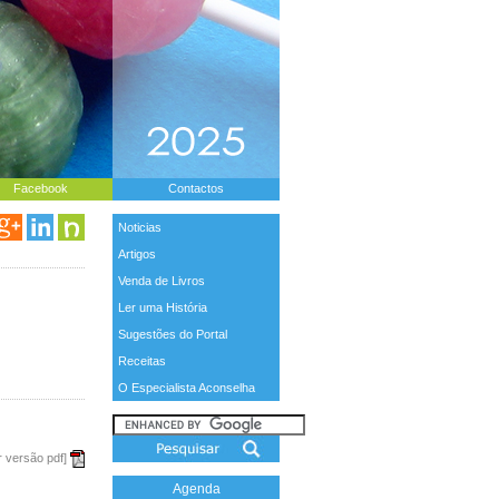
Facebook
Contactos
Noticias
Artigos
Venda de Livros
Ler uma História
Sugestões do Portal
Receitas
O Especialista Aconselha
r versão pdf]
Agenda