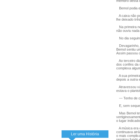
membro desta c
Bemol podia es
A caixa não po
lhe deixado trê
Na primeira no
não ouviu nada
No dia seguint
Devagarinho, a
Bemol sentiu u
Assim passou o 
Ao terceiro di
dos confins da 
complexa algum
A sua primeira 
depois a outra 
Atravessou vári
estava o pianis
— Tenho de ch
E, sem sequer 
Mas Bemol teve
vertiginosamen
o lugar indicad
A música era c
continuava atr
Ler uma História
o mais complica
respirou fundo 