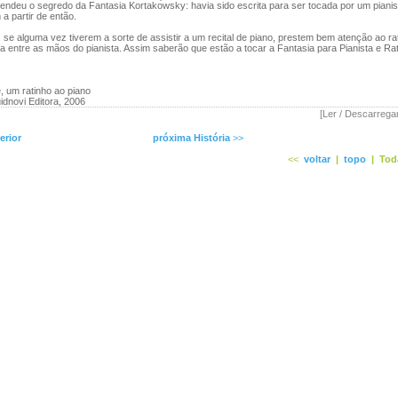
deu o segredo da Fantasia Kortakowsky: havia sido escrita para ser tocada por um pianist
 a partir de então.
 alguma vez tiverem a sorte de assistir a um recital de piano, prestem bem atenção ao rat
la entre as mãos do pianista. Assim saberão que estão a tocar a Fantasia para Pianista e Ra
e, um ratinho ao piano
dnovi Editora, 2006
[Ler / Descarrega
erior
próxima História
>>
<<
voltar
|
topo
|
Tod