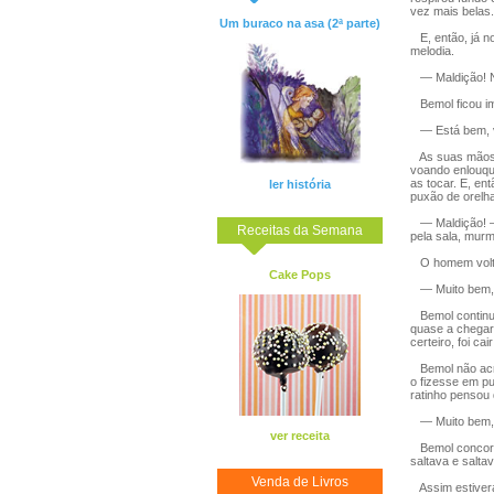
vez mais belas.
Um buraco na asa (2ª parte)
E, então, já no
melodia.
— Maldição! Nã
Bemol ficou imó
— Está bem, vo
As suas mãos f
voando enlouqu
as tocar. E, en
ler história
puxão de orelha
— Maldição! — 
Receitas da Semana
pela sala, murm
O homem volto
Cake Pops
— Muito bem, ú
Bemol continua
quase a chegar 
certeiro, foi c
Bemol não acre
o fizesse em pu
ratinho pensou 
— Muito bem, r
ver receita
Bemol concord
saltava e salta
Venda de Livros
Assim estiveram