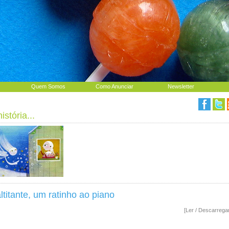
Quem Somos
Como Anunciar
Newsletter
stória...
titante, um ratinho ao piano
[Ler / Descarrega