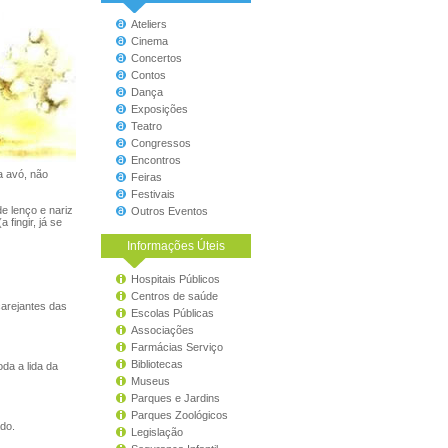
Ateliers
Cinema
Concertos
Contos
Dança
Exposições
Teatro
Congressos
Encontros
a avó, não
Feiras
Festivais
e lenço e nariz
Outros Eventos
fingir, já se
Informações Úteis
Hospitais Públicos
Centros de saúde
arejantes das
Escolas Públicas
Associações
Farmácias Serviço
Bibliotecas
da a lida da
Museus
Parques e Jardins
Parques Zoológicos
do.
Legislação