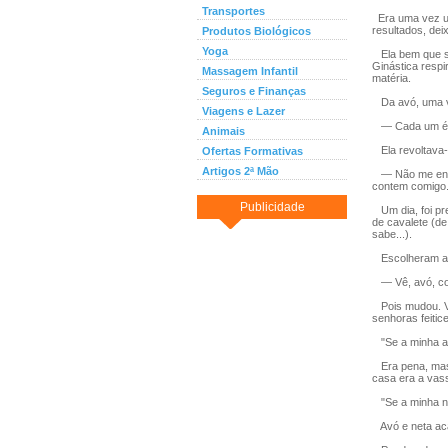
Transportes
Era uma vez um
resultados, dei
Produtos Biológicos
Yoga
Ela bem que se
Ginástica respi
Massagem Infantil
matéria.
Seguros e Finanças
Da avó, uma ve
Viagens e Lazer
— Cada um é p
Animais
Ela revoltava-
Ofertas Formativas
Artigos 2ª Mão
— Não me enfre
contem comigo.
Publicidade
Um dia, foi pre
de cavalete (de
sabe...).
Escolheram a v
— Vê, avó, com
Pois mudou. Vo
senhoras feitic
"Se a minha av
Era pena, mas n
casa era a vas
"Se a minha ne
Avó e neta acab