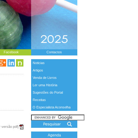
Facebook
Contactos
Noticias
Artigos
Venda de Livros
Ler uma História
Sugestões do Portal
Receitas
O Especialista Aconselha
r versão pdf]
Agenda