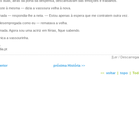
duas, atrás da porta da despensa, descansavam das emoções e trabalhos.
aste à mesma — dizia a vassoura velha à nova.
ada — respondia-lhe a neta. — Estou apenas à espera que me contratem outra vez.
esempregada como eu — rematava a velha.
da. Agora sou uma actriz em férias, fique sabendo.
ica a vassourinha.
o
ia.pt
[Ler / Descarrega
erior
próxima História
>>
<<
voltar
|
topo
|
Tod