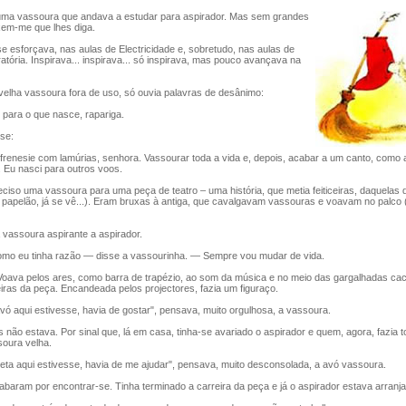
a vassoura que andava a estudar para aspirador. Mas sem grandes
xem-me que lhes diga.
 esforçava, nas aulas de Electricidade e, sobretudo, nas aulas de
ratória. Inspirava... inspirava... só inspirava, mas pouco avançava na
lha vassoura fora de uso, só ouvia palavras de desânimo:
ara o que nasce, rapariga.
se:
nesie com lamúrias, senhora. Vassourar toda a vida e, depois, acabar a um canto, como 
 Eu nasci para outros voos.
ciso uma vassoura para uma peça de teatro – uma história, que metia feiticeiras, daquelas d
 papelão, já se vê...). Eram bruxas à antiga, que cavalgavam vassouras e voavam no palco (a 
assoura aspirante a aspirador.
o eu tinha razão — disse a vassourinha. — Sempre vou mudar de vida.
ava pelos ares, como barra de trapézio, ao som da música e no meio das gargalhadas cac
eiras da peça. Encandeada pelos projectores, fazia um figuraço.
ó aqui estivesse, havia de gostar", pensava, muito orgulhosa, a vassoura.
ão estava. Por sinal que, lá em casa, tinha-se avariado o aspirador e quem, agora, fazia to
soura velha.
ta aqui estivesse, havia de me ajudar", pensava, muito desconsolada, a avó vassoura.
aram por encontrar-se. Tinha terminado a carreira da peça e já o aspirador estava arranja