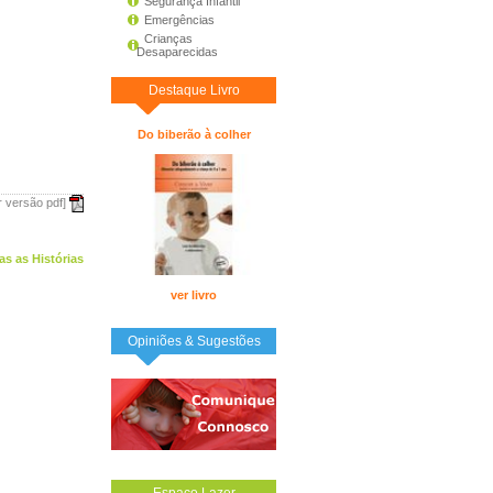
Segurança Infantil
Emergências
Crianças
Desaparecidas
Destaque Livro
Do biberão à colher
r versão pdf]
as as Histórias
ver livro
Opiniões & Sugestões
Espaço Lazer