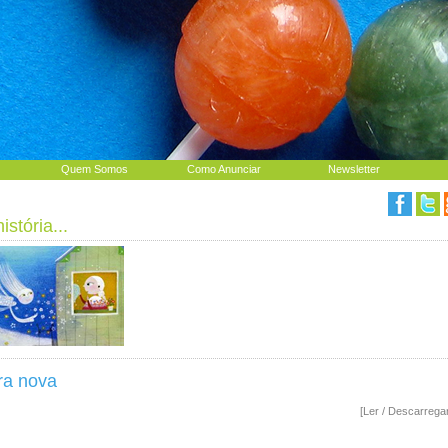
Quem Somos
Como Anunciar
Newsletter
stória...
ra nova
[Ler / Descarrega