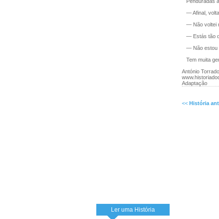
Penduradas as 
— Afinal, volt
— Não voltei n
— Estás tão d
— Não estou na
Tem muita gen
António Torrad
www.historiadod
Adaptação
<<
História ant
Ler uma História