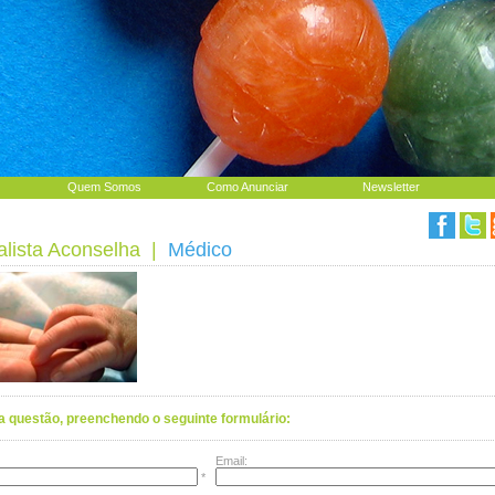
Quem Somos
Como Anunciar
Newsletter
alista Aconselha
|
Médico
a questão, preenchendo o seguinte formulário:
Email:
*