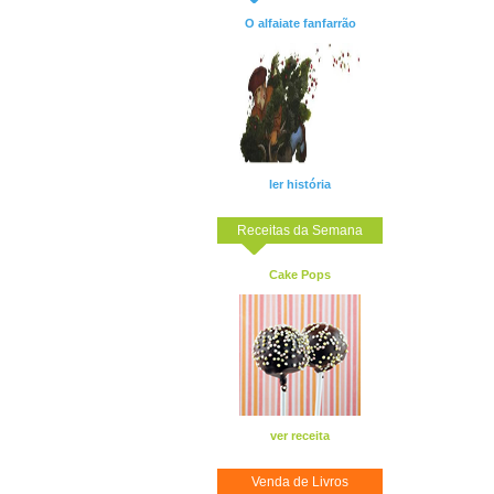
O alfaiate fanfarrão
ler história
Receitas da Semana
Cake Pops
ver receita
Venda de Livros