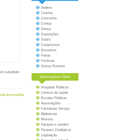
Ateliers
Cinema
Concertos
Contos
Dança
Exposições
Teatro
Congressos
Encontros
Feiras
Festivais
Outros Eventos
um substituto
Informações Úteis
Hospitais Públicos
Centros de saúde
ista Aconselha
Escolas Públicas
Associações
Farmácias Serviço
Bibliotecas
Museus
Parques e Jardins
Parques Zoológicos
Legislação