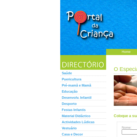
Home
O Especi
Saúde
Puericultura
Pré-mamã e Mamã
Educação
Desenvolv. Infantil
Desporto
Festas Infantis
Coloque a su
Material Didáctico
Actividades Lúdicas
Nome:
Vestuário
Casa e Decor