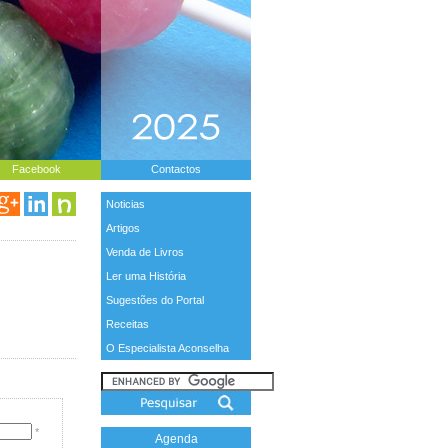
Facebook
Contactos
Noticias
Artigos
Venda de Livros
Ler uma História
Sugestões do Portal
Receitas
O Especialista Aconselha
*
Agenda