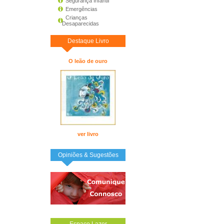
Segurança Infantil
Emergências
Crianças
Desaparecidas
Destaque Livro
O leão de ouro
ver livro
Opiniões & Sugestões
Espaço Lazer