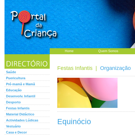
Home
Quem Somos
Festas Infantis
|
Organização
Saúde
Puericultura
Pré-mamã e Mamã
Educação
Desenvolv. Infantil
Desporto
Festas Infantis
Material Didáctico
Equinócio
Actividades Lúdicas
Vestuário
Casa e Decor