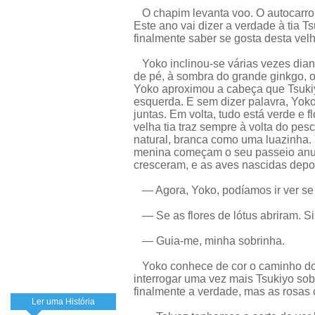
O chapim levanta voo. O autocarro
Este ano vai dizer a verdade à tia Ts
finalmente saber se gosta desta ve
Yoko inclinou-se várias vezes diant
de pé, à sombra do grande ginkgo, 
Yoko aproximou a cabeça que Tsuki
esquerda. E sem dizer palavra, Yoko
juntas. Em volta, tudo está verde e 
velha tia traz sempre à volta do pes
natural, branca como uma luazinha. 
menina começam o seu passeio anua
cresceram, e as aves nascidas depoi
— Agora, Yoko, podíamos ir ver s
— Se as flores de lótus abriram. Si
— Guia-me, minha sobrinha.
Yoko conhece de cor o caminho do 
interrogar uma vez mais Tsukiyo sobr
finalmente a verdade, mas as rosas
Ler uma História