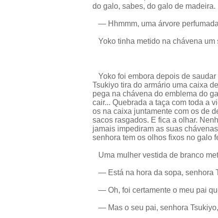
do galo, sabes, do galo de madeira.
— Hhmmm, uma árvore perfumada
Yoko tinha metido na chávena um 
Yoko foi embora depois de saudar l
Tsukiyo tira do armário uma caixa 
pega na chávena do emblema do galo e
cair... Quebrada a taça com toda a v
os na caixa juntamente com os de d
sacos rasgados. E fica a olhar. Ne
jamais impediram as suas chávenas 
senhora tem os olhos fixos no galo 
Uma mulher vestida de branco mete 
— Está na hora da sopa, senhora Ts
— Oh, foi certamente o meu pai qu
— Mas o seu pai, senhora Tsukiyo, o