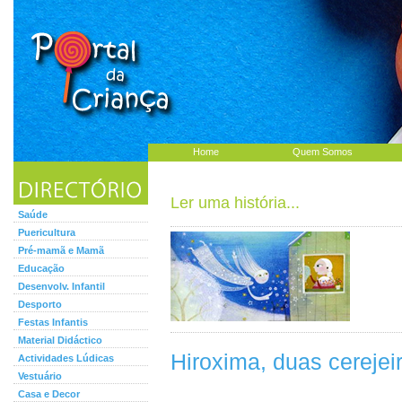
Home
Quem Somos
Ler uma história...
Saúde
Puericultura
Pré-mamã e Mamã
Educação
Desenvolv. Infantil
Desporto
Festas Infantis
Material Didáctico
Hiroxima, duas cerejei
Actividades Lúdicas
Vestuário
Casa e Decor