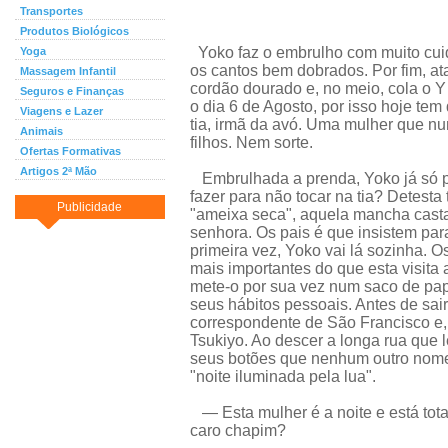
Transportes
Produtos Biológicos
Yoko faz o embrulho com muito cuid
Yoga
os cantos bem dobrados. Por fim, a
Massagem Infantil
cordão dourado e, no meio, cola o 
Seguros e Finanças
o dia 6 de Agosto, por isso hoje tem d
Viagens e Lazer
tia, irmã da avó. Uma mulher que n
Animais
filhos. Nem sorte.
Ofertas Formativas
Artigos 2ª Mão
Embrulhada a prenda, Yoko já só 
fazer para não tocar na tia? Detesta
Publicidade
"ameixa seca", aquela mancha casta
senhora. Os pais é que insistem para
primeira vez, Yoko vai lá sozinha. 
mais importantes do que esta visit
mete-o por sua vez num saco de pape
seus hábitos pessoais. Antes de sair
correspondente de São Francisco e, d
Tsukiyo. Ao descer a longa rua que 
seus botões que nenhum outro nome t
"noite iluminada pela lua".
— Esta mulher é a noite e está tota
caro chapim?