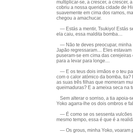
multiplicar-se, a crescer, a crescer,
cobriu a nossa querida cidade de H
suavemente em cima dos ramos, ma
chegou a amachucar.
— Estás a mentir, Tsukiyo! Estás se
ela caiu, essa maldita bomba…
— Não te deves preocupar, minha Y
Japão regressaram… Eles estavam de
puseram-se em cima das cerejeiras 
para a levar para longe…
— E os teus dois irmãos e o teu p
com o calor atómico da bomba, tia? 
as suas três filhas que morreram m
queimaduras? E a ameixa seca na tua
Sem alterar o sorriso, a tia apoia-
Yoko agarra-lhe os dois ombros e fal
— É como se os sessenta vulcões d
mesmo tempo, essa é que é a realidad
— Os grous, minha Yoko, voaram por