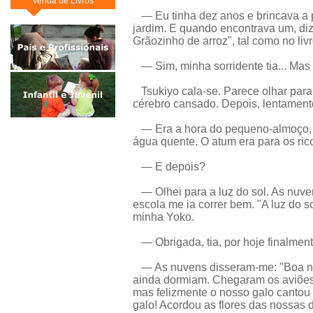
Venda de Livros
— Eu tinha dez anos e brincava a pr
jardim. E quando encontrava um, di
Grãozinho de arroz", tal como no liv
— Sim, minha sorridente tia... Mas
Tsukiyo cala-se. Parece olhar para 
cérebro cansado. Depois, lentament
— Era a hora do pequeno-almoço, n
água quente. O atum era para os ri
— E depois?
— Olhei para a luz do sol. As nuve
escola me ia correr bem. "A luz do so
minha Yoko.
— Obrigada, tia, por hoje finalment
— As nuvens disseram-me: "Boa not
ainda dormiam. Chegaram os aviões.
mas felizmente o nosso galo cantou 
galo! Acordou as flores das nossas