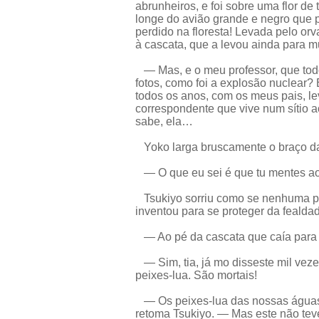
abrunheiros, e foi sobre uma flor d
longe do avião grande e negro que
perdido na floresta! Levada pelo orv
à cascata, que a levou ainda para 
— Mas, e o meu professor, que tod
fotos, como foi a explosão nuclear?
todos os anos, com os meus pais, l
correspondente que vive num sítio 
sabe, ela…
Yoko larga bruscamente o braço da
— O que eu sei é que tu mentes ao
Tsukiyo sorriu como se nenhuma pal
inventou para se proteger da feald
— Ao pé da cascata que caía para 
— Sim, tia, já mo disseste mil veze
peixes-lua. São mortais!
— Os peixes-lua das nossas águas
retoma Tsukiyo. — Mas este não teve