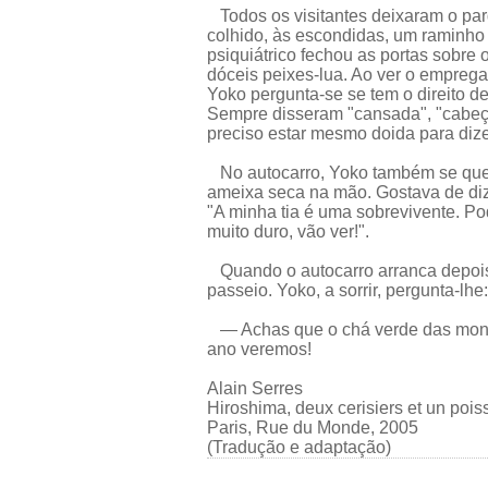
Todos os visitantes deixaram o parqu
colhido, às escondidas, um raminho 
psiquiátrico fechou as portas sobre
dóceis peixes-lua. Ao ver o emprega
Yoko pergunta-se se tem o direito de
Sempre disseram "cansada", "cabeça
preciso estar mesmo doida para dize
No autocarro, Yoko também se quest
ameixa seca na mão. Gostava de dize
"A minha tia é uma sobrevivente. Po
muito duro, vão ver!".
Quando o autocarro arranca depois
passeio. Yoko, a sorrir, pergunta-lhe:
— Achas que o chá verde das mont
ano veremos!
Alain Serres
Hiroshima, deux cerisiers et un pois
Paris, Rue du Monde, 2005
(Tradução e adaptação)