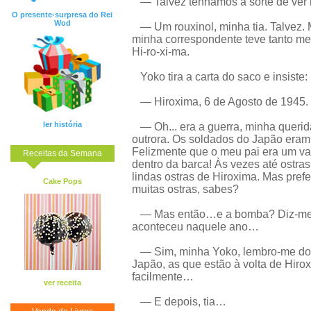
— Talvez tenhamos a sorte de ver
O presente-surpresa do Rei
Wod
— Um rouxinol, minha tia. Talvez. 
minha correspondente teve tanto m
Hi-ro-xi-ma.
Yoko tira a carta do saco e insiste:
— Hiroxima, 6 de Agosto de 1945. Le
ler história
— Oh... era a guerra, minha querida
outrora. Os soldados do Japão eram g
Felizmente que o meu pai era um va
Receitas da Semana
dentro da barca! Às vezes até ostras
lindas ostras de Hiroxima. Mas pref
Cake Pops
muitas ostras, sabes?
— Mas então…e a bomba? Diz-me, ti
aconteceu naquele ano…
— Sim, minha Yoko, lembro-me do
Japão, as que estão à volta de Hiro
facilmente…
ver receita
— E depois, tia…