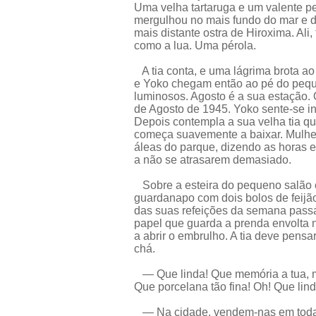
Uma velha tartaruga e um valente p
mergulhou no mais fundo do mar e 
mais distante ostra de Hiroxima. Al
como a lua. Uma pérola.
A tia conta, e uma lágrima brota ao
e Yoko chegam então ao pé do pequen
luminosos. Agosto é a sua estação. 
de Agosto de 1945. Yoko sente-se inf
Depois contempla a sua velha tia qu
começa suavemente a baixar. Mulhe
áleas do parque, dizendo as horas 
a não se atrasarem demasiado.
Sobre a esteira do pequeno salão c
guardanapo com dois bolos de feijã
das suas refeições da semana passad
papel que guarda a prenda envolta
a abrir o embrulho. A tia deve pens
chá.
— Que linda! Que memória a tua, m
Que porcelana tão fina! Oh! Que lin
— Na cidade, vendem-nas em toda a