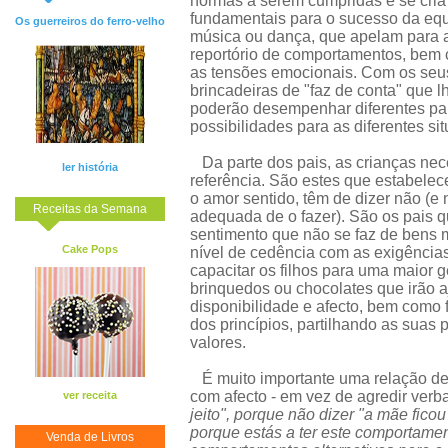
normas a serem cumpridas e se cria 
fundamentais para o sucesso da equip
Os guerreiros do ferro-velho
música ou dança, que apelam para a 
reportório de comportamentos, bem c
as tensões emocionais. Com os seus
brincadeiras de "faz de conta" que 
poderão desempenhar diferentes pa
possibilidades para as diferentes si
Da parte dos pais, as crianças nece
ler história
referência. São estes que estabelec
o amor sentido, têm de dizer não (e
Receitas da Semana
adequada de o fazer). São os pais q
sentimento que não se faz de bens m
Cake Pops
nível de cedência com as exigênci
capacitar os filhos para uma maior
brinquedos ou chocolates que irão a
disponibilidade e afecto, bem como 
dos princípios, partilhando as suas p
valores.
É muito importante uma relação de
com afecto - em vez de agredir ver
ver receita
jeito", porque não dizer "a mãe ficou
porque estás a ter este comportamen
Venda de Livros