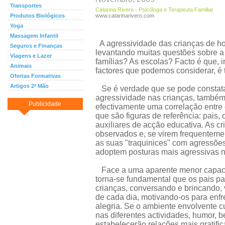
Transportes
Catarina Rivero - Psicóloga e Terapeuta Familiar
Produtos Biológicos
www.catarinarivero.com
Yoga
Massagem Infantil
A agressividade das crianças de h
Seguros e Finanças
levantando muitas questões sobre a
Viagens e Lazer
famílias? As escolas? Facto é que,
Animais
factores que podemos considerar, é t
Ofertas Formativas
Artigos 2ª Mão
Se é verdade que se pode constatar
agressividade nas crianças, também
Publicidade
efectivamente uma correlação entre
que são figuras de referência: pais, 
auxiliares de acção educativa. As c
observados e, se virem frequentement
as suas "traquinices" com agressões
adoptem posturas mais agressivas no
Face a uma aparente menor capaci
torna-se fundamental que os pais 
crianças, conversando e brincando,
de cada dia, motivando-os para enfr
alegria. Se o ambiente envolvente cu
nas diferentes actividades, humor, b
estabelecerão relações mais gratifi