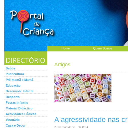
Home
Quem Somos
Artigos
Saúde
Puericultura
Pré-mamã e Mamã
Educação
Desenvolv. Infantil
Desporto
Festas Infantis
Material Didáctico
Actividades Lúdicas
A agressividade nas cr
Vestuário
Casa e Decor
Novembro, 2009